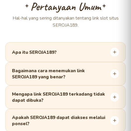
Pertanyaan Umum
Hal-hal yang sering ditanyakan tentang link slot situs
SEROJA189.
Apa itu SEROJA189?
SEROJA189 merupakan platform hiburan online yang
Bagaimana cara menemukan link
menyediakan akses ke berbagai permainan digital
SEROJA189 yang benar?
melalui perangkat desktop maupun seluler.
Gunakan alamat yang diperoleh melalui kanal resmi dan
Mengapa link SEROJA189 terkadang tidak
periksa kembali ejaan domain sebelum memasukkan
dapat dibuka?
informasi akun.
Penyebabnya dapat berupa gangguan jaringan,
Apakah SEROJA189 dapat diakses melalui
pemeliharaan sistem, perubahan alamat akses, atau
ponsel?
pembatasan berdasarkan wilayah.