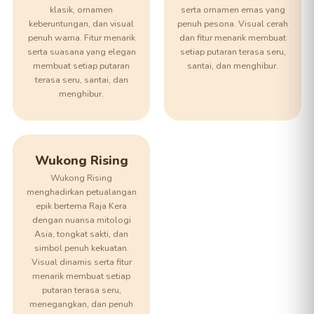
klasik, ornamen
serta ornamen emas yang
keberuntungan, dan visual
penuh pesona. Visual cerah
penuh warna. Fitur menarik
dan fitur menarik membuat
serta suasana yang elegan
setiap putaran terasa seru,
membuat setiap putaran
santai, dan menghibur.
terasa seru, santai, dan
menghibur.
Wukong Rising
Wukong Rising
menghadirkan petualangan
epik bertema Raja Kera
dengan nuansa mitologi
Asia, tongkat sakti, dan
simbol penuh kekuatan.
Visual dinamis serta fitur
menarik membuat setiap
putaran terasa seru,
menegangkan, dan penuh