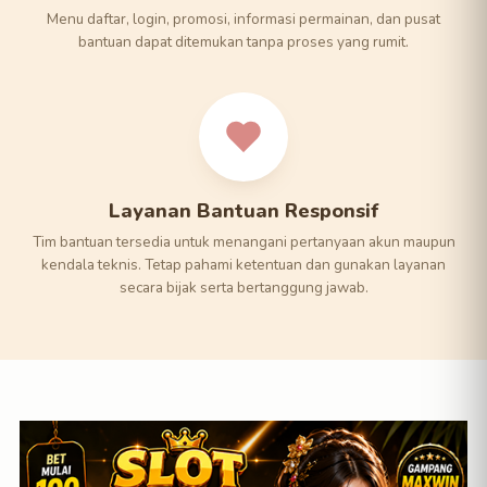
Menu daftar, login, promosi, informasi permainan, dan pusat
bantuan dapat ditemukan tanpa proses yang rumit.
Layanan Bantuan Responsif
Tim bantuan tersedia untuk menangani pertanyaan akun maupun
kendala teknis. Tetap pahami ketentuan dan gunakan layanan
secara bijak serta bertanggung jawab.