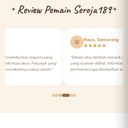
Review Pemain Seroja189
Maya, Semarang
Fa
️
🌞
ain situs terlihat menarik dengan perpaduan warna
“Akses mel
 nyaman dilihat. Informasi fitur dan ketentuan
dapat mene
ainan juga ditampilkan secara cukup lengkap.”
harus mem