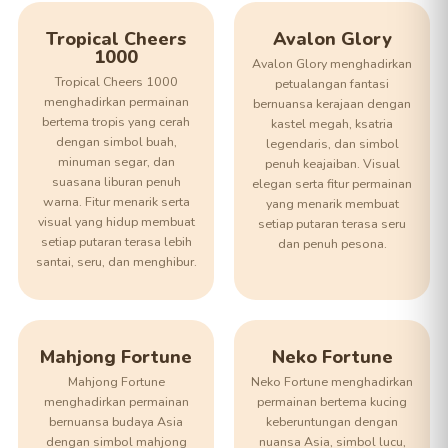
Tropical Cheers
Avalon Glory
1000
Avalon Glory menghadirkan
Tropical Cheers 1000
petualangan fantasi
menghadirkan permainan
bernuansa kerajaan dengan
bertema tropis yang cerah
kastel megah, ksatria
dengan simbol buah,
legendaris, dan simbol
minuman segar, dan
penuh keajaiban. Visual
suasana liburan penuh
elegan serta fitur permainan
warna. Fitur menarik serta
yang menarik membuat
visual yang hidup membuat
setiap putaran terasa seru
setiap putaran terasa lebih
dan penuh pesona.
santai, seru, dan menghibur.
Mahjong Fortune
Neko Fortune
Mahjong Fortune
Neko Fortune menghadirkan
menghadirkan permainan
permainan bertema kucing
bernuansa budaya Asia
keberuntungan dengan
dengan simbol mahjong
nuansa Asia, simbol lucu,