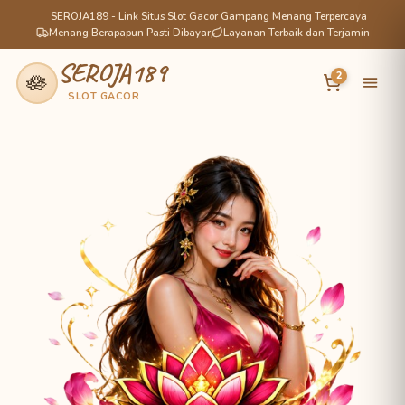
SEROJA189 - Link Situs Slot Gacor Gampang Menang Terpercaya
Menang Berapapun Pasti Dibayar
Layanan Terbaik dan Terjamin
SEROJA189
🪷
2
SLOT GACOR