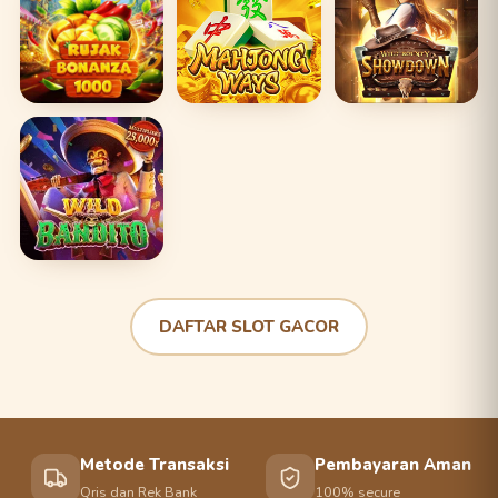
DAFTAR SLOT GACOR
Metode Transaksi
Pembayaran Aman
Qris dan Rek Bank
100% secure