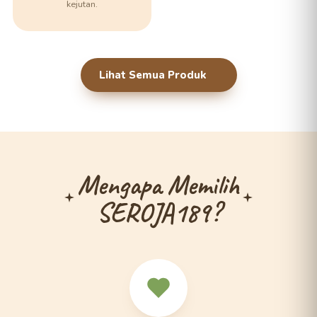
kejutan.
Lihat Semua Produk
Mengapa Memilih
SEROJA189?