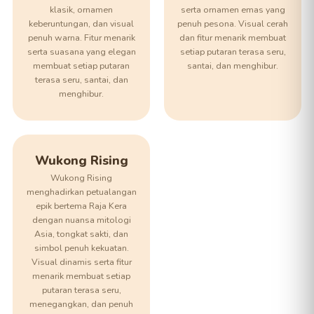
klasik, ornamen
serta ornamen emas yang
keberuntungan, dan visual
penuh pesona. Visual cerah
penuh warna. Fitur menarik
dan fitur menarik membuat
serta suasana yang elegan
setiap putaran terasa seru,
membuat setiap putaran
santai, dan menghibur.
terasa seru, santai, dan
menghibur.
Wukong Rising
Wukong Rising
menghadirkan petualangan
epik bertema Raja Kera
dengan nuansa mitologi
Asia, tongkat sakti, dan
simbol penuh kekuatan.
Visual dinamis serta fitur
menarik membuat setiap
putaran terasa seru,
menegangkan, dan penuh