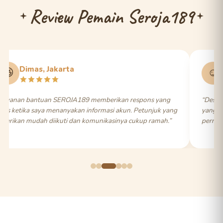
Review Pemain Seroja189
Maya, Semarang
Fa
️
🌞
ain situs terlihat menarik dengan perpaduan warna
“Akses mel
 nyaman dilihat. Informasi fitur dan ketentuan
dapat mene
ainan juga ditampilkan secara cukup lengkap.”
harus mem