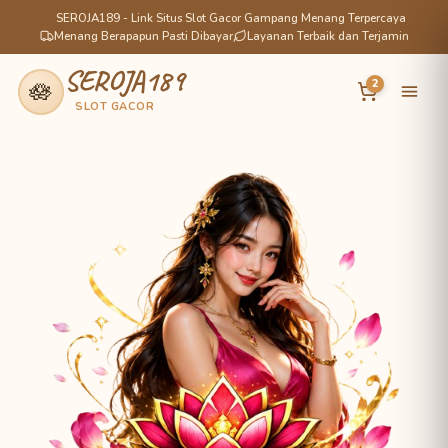
SEROJA189 - Link Situs Slot Gacor Gampang Menang Terpercaya
Menang Berapapun Pasti Dibayar
Layanan Terbaik dan Terjamin
SEROJA189
🪷
2
SLOT GACOR