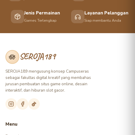
Jenis Permainan
Layanan Pelanggan
Games Terlengkap
Siap membantu Anda
SEROJA189
🪷
SEROJA189 mengusung konsep Campuseras
sebagai fakultas digital kreatif yang membahas
jurusan pembuatan situs game online, desain
interaktif, dan hiburan slot gacor.
Menu