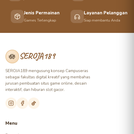
Jenis Permainan
Layanan Pelanggan
Games Terlengkap
Siap membantu Anda
SEROJA189
🪷
SEROJA189 mengusung konsep Campuseras
sebagai fakultas digital kreatif yang membahas
jurusan pembuatan situs game online, desain
interaktif, dan hiburan slot gacor.
Menu