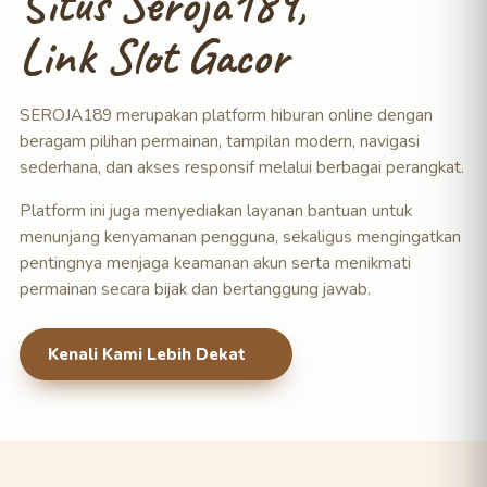
Situs Seroja189,
Link Slot Gacor
SEROJA189 merupakan platform hiburan online dengan
beragam pilihan permainan, tampilan modern, navigasi
sederhana, dan akses responsif melalui berbagai perangkat.
Platform ini juga menyediakan layanan bantuan untuk
menunjang kenyamanan pengguna, sekaligus mengingatkan
pentingnya menjaga keamanan akun serta menikmati
permainan secara bijak dan bertanggung jawab.
Kenali Kami Lebih Dekat