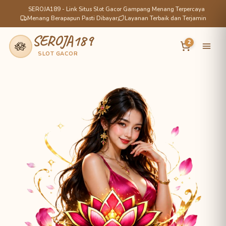
SEROJA189 - Link Situs Slot Gacor Gampang Menang Terpercaya
Menang Berapapun Pasti Dibayar
Layanan Terbaik dan Terjamin
SEROJA189
🪷
2
SLOT GACOR