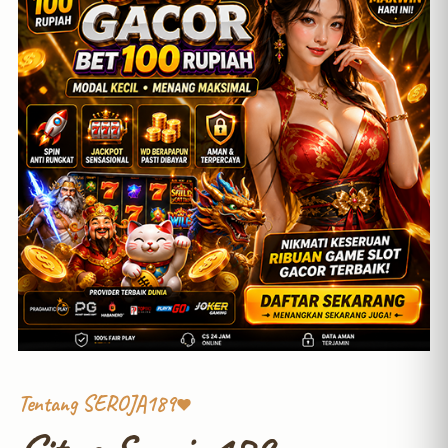
Tentang SEROJA189