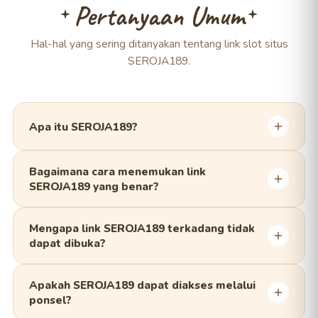
Pertanyaan Umum
Hal-hal yang sering ditanyakan tentang link slot situs
SEROJA189.
Apa itu SEROJA189?
SEROJA189 merupakan platform hiburan online yang
Bagaimana cara menemukan link
menyediakan akses ke berbagai permainan digital
SEROJA189 yang benar?
melalui perangkat desktop maupun seluler.
Gunakan alamat yang diperoleh melalui kanal resmi dan
Mengapa link SEROJA189 terkadang tidak
periksa kembali ejaan domain sebelum memasukkan
dapat dibuka?
informasi akun.
Penyebabnya dapat berupa gangguan jaringan,
Apakah SEROJA189 dapat diakses melalui
pemeliharaan sistem, perubahan alamat akses, atau
ponsel?
pembatasan berdasarkan wilayah.