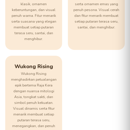
klasik, ornamen
serta ornamen emas yang
keberuntungan, dan visual
penuh pesona. Visual cerah
penuh warna. Fitur menarik
dan fitur menarik membuat
serta suasana yang elegan
setiap putaran terasa seru,
membuat setiap putaran
santai, dan menghibur.
terasa seru, santai, dan
menghibur.
Wukong Rising
Wukong Rising
menghadirkan petualangan
epik bertema Raja Kera
dengan nuansa mitologi
Asia, tongkat sakti, dan
simbol penuh kekuatan.
Visual dinamis serta fitur
menarik membuat setiap
putaran terasa seru,
menegangkan, dan penuh