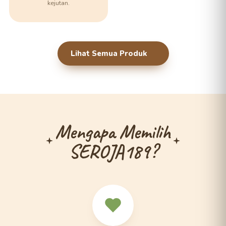
kejutan.
Lihat Semua Produk
Mengapa Memilih
SEROJA189?