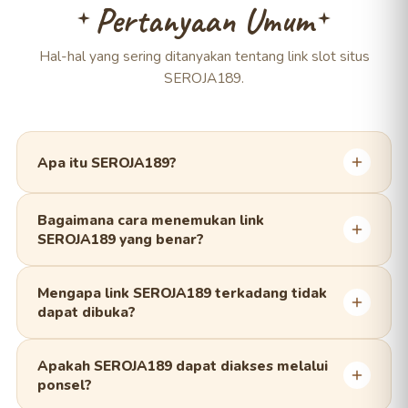
Pertanyaan Umum
Hal-hal yang sering ditanyakan tentang link slot situs
SEROJA189.
Apa itu SEROJA189?
SEROJA189 merupakan platform hiburan online yang
Bagaimana cara menemukan link
menyediakan akses ke berbagai permainan digital
SEROJA189 yang benar?
melalui perangkat desktop maupun seluler.
Gunakan alamat yang diperoleh melalui kanal resmi dan
Mengapa link SEROJA189 terkadang tidak
periksa kembali ejaan domain sebelum memasukkan
dapat dibuka?
informasi akun.
Penyebabnya dapat berupa gangguan jaringan,
Apakah SEROJA189 dapat diakses melalui
pemeliharaan sistem, perubahan alamat akses, atau
ponsel?
pembatasan berdasarkan wilayah.