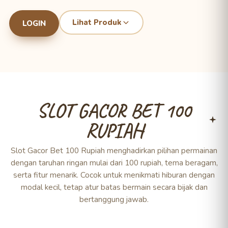
Lihat Produk
LOGIN
SLOT GACOR BET 100
RUPIAH
Slot Gacor Bet 100 Rupiah menghadirkan pilihan permainan
dengan taruhan ringan mulai dari 100 rupiah, tema beragam,
serta fitur menarik. Cocok untuk menikmati hiburan dengan
modal kecil, tetap atur batas bermain secara bijak dan
bertanggung jawab.