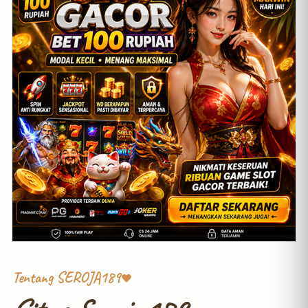
Tentang SEROJA189