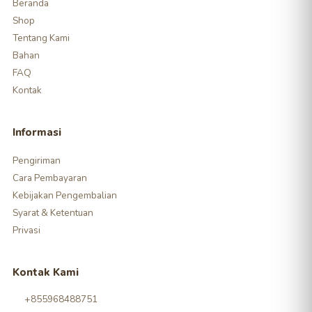
Beranda
Shop
Tentang Kami
Bahan
FAQ
Kontak
Informasi
Pengiriman
Cara Pembayaran
Kebijakan Pengembalian
Syarat & Ketentuan
Privasi
Kontak Kami
+855968488751