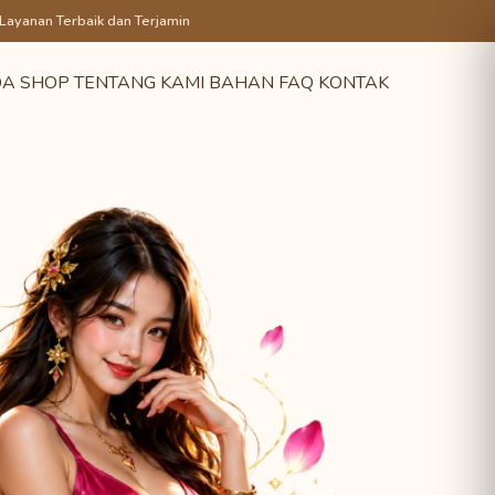
Layanan Terbaik dan Terjamin
DA
SHOP
TENTANG KAMI
BAHAN
FAQ
KONTAK