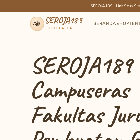
SEROJA189 - Link Situs S
SEROJA189
🪷
BERANDA
SHOP
TEN
SLOT GACOR
SEROJA189 
Campuseras
Fakultas Jur
Pembuatan 