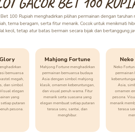
LOT GACOR BET 100 RUPI
 Bet 100 Rupiah menghadirkan pilihan permainan dengan taruhan r
piah, tema beragam, serta fitur menarik. Cocok untuk menikmati hi
l kecil, tetap atur batas bermain secara bijak dan bertanggung j
Glory
Mahjong Fortune
Neko
enghadirkan
Mahjong Fortune menghadirkan
Neko Fortu
asi bernuansa
permainan bernuansa budaya
permainan 
kastel megah,
Asia dengan simbol mahjong
keberuntung
is, dan simbol
klasik, ornamen keberuntungan,
Asia, simb
 Visual elegan
dan visual penuh warna. Fitur
ornamen e
rmainan yang
menarik serta suasana yang
pesona. Visua
setiap putaran
elegan membuat setiap putaran
menarik membu
penuh pesona.
terasa seru, santai, dan
terasa ser
menghibur.
men