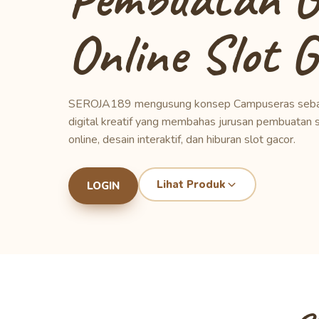
Online Slot 
SEROJA189 mengusung konsep Campuseras sebag
digital kreatif yang membahas jurusan pembuatan 
online, desain interaktif, dan hiburan slot gacor.
Lihat Produk
LOGIN