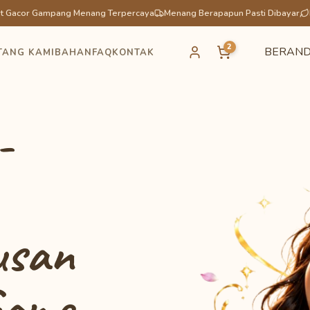
lot Gacor Gampang Menang Terpercaya
Menang Berapapun Pasti Dibayar
2
BERAN
TANG KAMI
BAHAN
FAQ
KONTAK
-
usan
Game