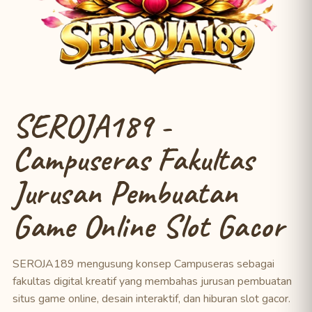
SEROJA189 -
Campuseras Fakultas
Jurusan Pembuatan
Game Online Slot Gacor
SEROJA189 mengusung konsep Campuseras sebagai
fakultas digital kreatif yang membahas jurusan pembuatan
situs game online, desain interaktif, dan hiburan slot gacor.