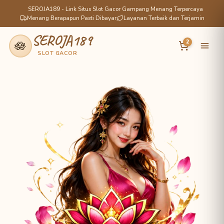
SEROJA189 - Link Situs Slot Gacor Gampang Menang Terpercaya
Menang Berapapun Pasti Dibayar
Layanan Terbaik dan Terjamin
SEROJA189
🪷
2
SLOT GACOR