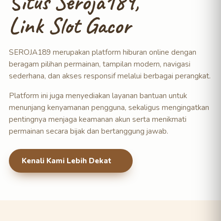
Situs Seroja189,
Link Slot Gacor
SEROJA189 merupakan platform hiburan online dengan
beragam pilihan permainan, tampilan modern, navigasi
sederhana, dan akses responsif melalui berbagai perangkat.
Platform ini juga menyediakan layanan bantuan untuk
menunjang kenyamanan pengguna, sekaligus mengingatkan
pentingnya menjaga keamanan akun serta menikmati
permainan secara bijak dan bertanggung jawab.
Kenali Kami Lebih Dekat