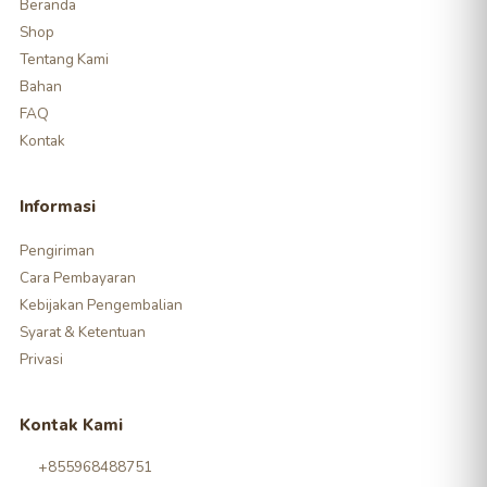
Beranda
Shop
Tentang Kami
Bahan
FAQ
Kontak
Informasi
Pengiriman
Cara Pembayaran
Kebijakan Pengembalian
Syarat & Ketentuan
Privasi
Kontak Kami
+855968488751