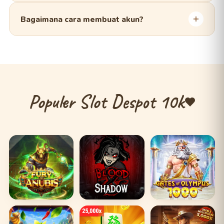
Ya, halaman yang responsif umumnya dapat digunakan
melalui ponsel, tablet, laptop, dan komputer tanpa
Bagaimana cara membuat akun?
instalasi tambahan.
Buka menu pendaftaran, isi data yang diminta dengan
benar, buat kata sandi kuat, lalu ikuti proses verifikasi
yang tersedia.
Populer Slot Despot 10k