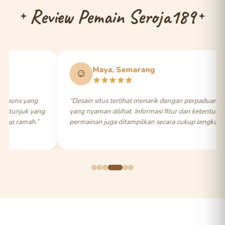
Review Pemain Seroja189
Maya, Semarang
Fa
️
🌞
ain situs terlihat menarik dengan perpaduan warna
“Akses mel
 nyaman dilihat. Informasi fitur dan ketentuan
dapat mene
ainan juga ditampilkan secara cukup lengkap.”
harus mem