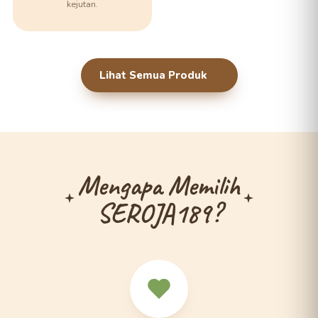
kejutan.
Lihat Semua Produk
Mengapa Memilih
SEROJA189?