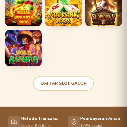
DAFTAR SLOT GACOR
Metode Transaksi
Pembayaran Aman
Qris dan Rek Bank
100% secure