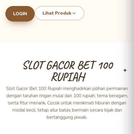
Lihat Produk
LOGIN
SLOT GACOR BET 100
RUPIAH
Slot Gacor Bet 100 Rupiah menghadirkan pilihan permainan
dengan taruhan ringan mulai dari 100 rupiah, tema beragam,
serta fitur menarik. Cocok untuk menikmati hiburan dengan
modal kecil, tetap atur batas bermain secara bijak dan
bertanggung jawab.