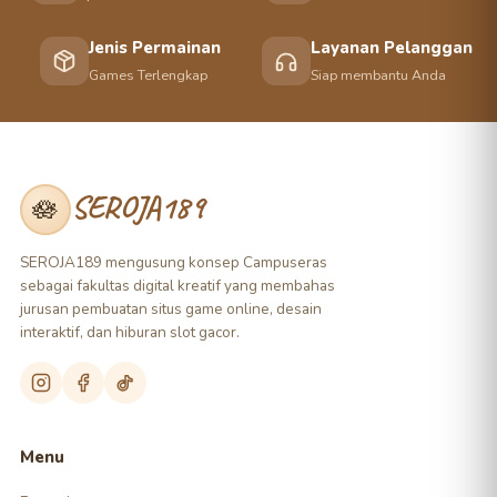
Jenis Permainan
Layanan Pelanggan
Games Terlengkap
Siap membantu Anda
SEROJA189
🪷
SEROJA189 mengusung konsep Campuseras
sebagai fakultas digital kreatif yang membahas
jurusan pembuatan situs game online, desain
interaktif, dan hiburan slot gacor.
Menu