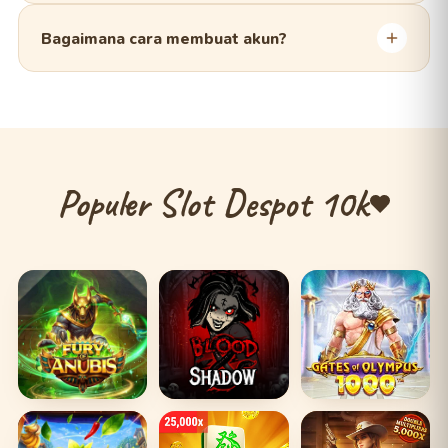
Ya, halaman yang responsif umumnya dapat digunakan
melalui ponsel, tablet, laptop, dan komputer tanpa
Bagaimana cara membuat akun?
instalasi tambahan.
Buka menu pendaftaran, isi data yang diminta dengan
benar, buat kata sandi kuat, lalu ikuti proses verifikasi
yang tersedia.
Populer Slot Despot 10k