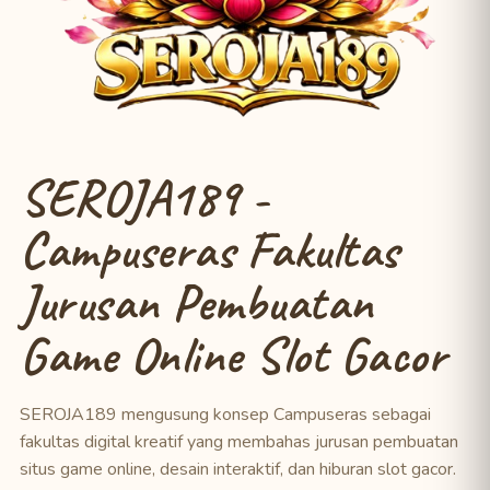
SEROJA189 -
Campuseras Fakultas
Jurusan Pembuatan
Game Online Slot Gacor
SEROJA189 mengusung konsep Campuseras sebagai
fakultas digital kreatif yang membahas jurusan pembuatan
situs game online, desain interaktif, dan hiburan slot gacor.