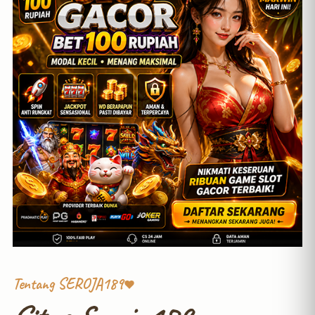
Tentang SEROJA189