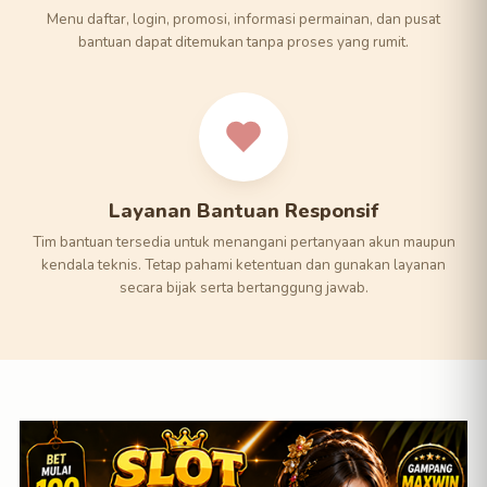
Menu daftar, login, promosi, informasi permainan, dan pusat
bantuan dapat ditemukan tanpa proses yang rumit.
Layanan Bantuan Responsif
Tim bantuan tersedia untuk menangani pertanyaan akun maupun
kendala teknis. Tetap pahami ketentuan dan gunakan layanan
secara bijak serta bertanggung jawab.