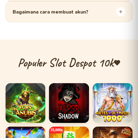
Ya, halaman yang responsif umumnya dapat digunakan
melalui ponsel, tablet, laptop, dan komputer tanpa
Bagaimana cara membuat akun?
instalasi tambahan.
Buka menu pendaftaran, isi data yang diminta dengan
benar, buat kata sandi kuat, lalu ikuti proses verifikasi
yang tersedia.
Populer Slot Despot 10k