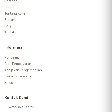
Beranda
Shop
Tentang Kami
Bahan
FAQ
Kontak
Informasi
Pengiriman
Cara Pembayaran
Kebijakan Pengembalian
Syarat & Ketentuan
Privasi
Kontak Kami
+855968488751