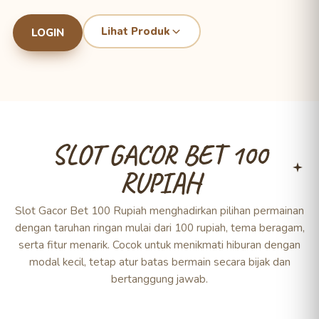
Lihat Produk
LOGIN
SLOT GACOR BET 100
RUPIAH
Slot Gacor Bet 100 Rupiah menghadirkan pilihan permainan
dengan taruhan ringan mulai dari 100 rupiah, tema beragam,
serta fitur menarik. Cocok untuk menikmati hiburan dengan
modal kecil, tetap atur batas bermain secara bijak dan
bertanggung jawab.