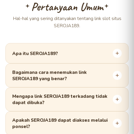
Pertanyaan Umum
Hal-hal yang sering ditanyakan tentang link slot situs
SEROJA189.
Apa itu SEROJA189?
SEROJA189 merupakan platform hiburan online yang
Bagaimana cara menemukan link
menyediakan akses ke berbagai permainan digital
SEROJA189 yang benar?
melalui perangkat desktop maupun seluler.
Gunakan alamat yang diperoleh melalui kanal resmi dan
Mengapa link SEROJA189 terkadang tidak
periksa kembali ejaan domain sebelum memasukkan
dapat dibuka?
informasi akun.
Penyebabnya dapat berupa gangguan jaringan,
Apakah SEROJA189 dapat diakses melalui
pemeliharaan sistem, perubahan alamat akses, atau
ponsel?
pembatasan berdasarkan wilayah.