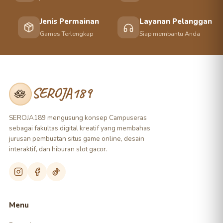
Jenis Permainan
Layanan Pelanggan
Games Terlengkap
Siap membantu Anda
SEROJA189
🪷
SEROJA189 mengusung konsep Campuseras
sebagai fakultas digital kreatif yang membahas
jurusan pembuatan situs game online, desain
interaktif, dan hiburan slot gacor.
Menu