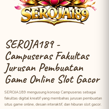
SEROJA189 -
Campuseras Fakultas
Jurusan Pembuatan
Game Online Slot Gacor
SEROJA189 mengusung konsep Campuseras sebagai
fakultas digital kreatif yang membahas jurusan pembuatan
situs game online, desain interaktif, dan hiburan slot gacor.