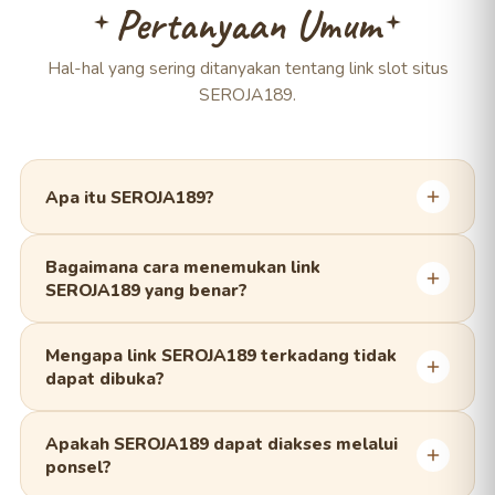
Pertanyaan Umum
Hal-hal yang sering ditanyakan tentang link slot situs
SEROJA189.
Apa itu SEROJA189?
SEROJA189 merupakan platform hiburan online yang
Bagaimana cara menemukan link
menyediakan akses ke berbagai permainan digital
SEROJA189 yang benar?
melalui perangkat desktop maupun seluler.
Gunakan alamat yang diperoleh melalui kanal resmi dan
Mengapa link SEROJA189 terkadang tidak
periksa kembali ejaan domain sebelum memasukkan
dapat dibuka?
informasi akun.
Penyebabnya dapat berupa gangguan jaringan,
Apakah SEROJA189 dapat diakses melalui
pemeliharaan sistem, perubahan alamat akses, atau
ponsel?
pembatasan berdasarkan wilayah.