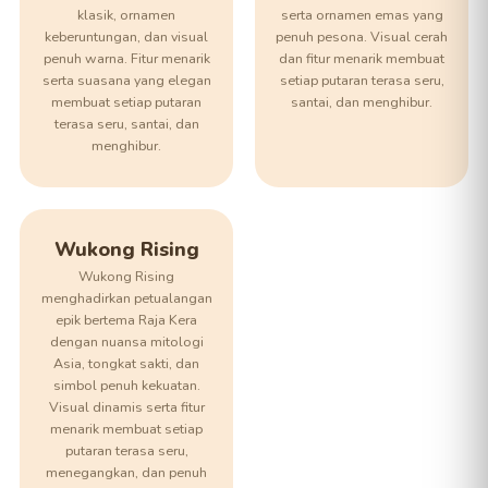
klasik, ornamen
serta ornamen emas yang
keberuntungan, dan visual
penuh pesona. Visual cerah
penuh warna. Fitur menarik
dan fitur menarik membuat
serta suasana yang elegan
setiap putaran terasa seru,
membuat setiap putaran
santai, dan menghibur.
terasa seru, santai, dan
menghibur.
Wukong Rising
Wukong Rising
menghadirkan petualangan
epik bertema Raja Kera
dengan nuansa mitologi
Asia, tongkat sakti, dan
simbol penuh kekuatan.
Visual dinamis serta fitur
menarik membuat setiap
putaran terasa seru,
menegangkan, dan penuh