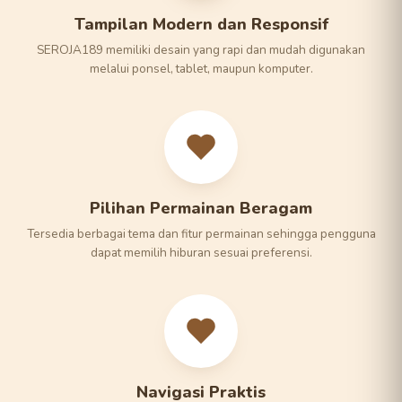
Tampilan Modern dan Responsif
SEROJA189 memiliki desain yang rapi dan mudah digunakan
melalui ponsel, tablet, maupun komputer.
Pilihan Permainan Beragam
Tersedia berbagai tema dan fitur permainan sehingga pengguna
dapat memilih hiburan sesuai preferensi.
Navigasi Praktis