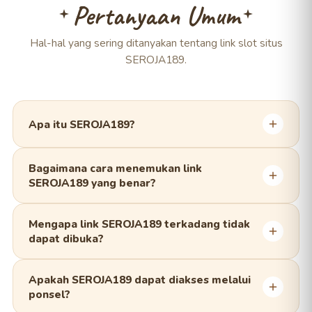
Pertanyaan Umum
Hal-hal yang sering ditanyakan tentang link slot situs
SEROJA189.
Apa itu SEROJA189?
SEROJA189 merupakan platform hiburan online yang
Bagaimana cara menemukan link
menyediakan akses ke berbagai permainan digital
SEROJA189 yang benar?
melalui perangkat desktop maupun seluler.
Gunakan alamat yang diperoleh melalui kanal resmi dan
Mengapa link SEROJA189 terkadang tidak
periksa kembali ejaan domain sebelum memasukkan
dapat dibuka?
informasi akun.
Penyebabnya dapat berupa gangguan jaringan,
Apakah SEROJA189 dapat diakses melalui
pemeliharaan sistem, perubahan alamat akses, atau
ponsel?
pembatasan berdasarkan wilayah.