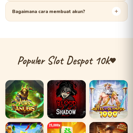
Ya, halaman yang responsif umumnya dapat digunakan
melalui ponsel, tablet, laptop, dan komputer tanpa
Bagaimana cara membuat akun?
instalasi tambahan.
Buka menu pendaftaran, isi data yang diminta dengan
benar, buat kata sandi kuat, lalu ikuti proses verifikasi
yang tersedia.
Populer Slot Despot 10k