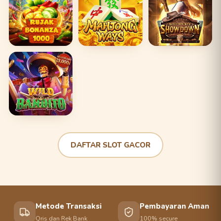
DAFTAR SLOT GACOR
Metode Transaksi
Pembayaran Aman
Qris dan Rek Bank
100% secure