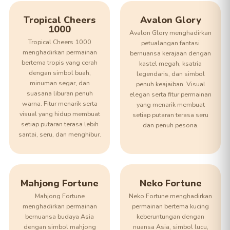
Tropical Cheers
Avalon Glory
1000
Avalon Glory menghadirkan
Tropical Cheers 1000
petualangan fantasi
menghadirkan permainan
bernuansa kerajaan dengan
bertema tropis yang cerah
kastel megah, ksatria
dengan simbol buah,
legendaris, dan simbol
minuman segar, dan
penuh keajaiban. Visual
suasana liburan penuh
elegan serta fitur permainan
warna. Fitur menarik serta
yang menarik membuat
visual yang hidup membuat
setiap putaran terasa seru
setiap putaran terasa lebih
dan penuh pesona.
santai, seru, dan menghibur.
Mahjong Fortune
Neko Fortune
Mahjong Fortune
Neko Fortune menghadirkan
menghadirkan permainan
permainan bertema kucing
bernuansa budaya Asia
keberuntungan dengan
dengan simbol mahjong
nuansa Asia, simbol lucu,