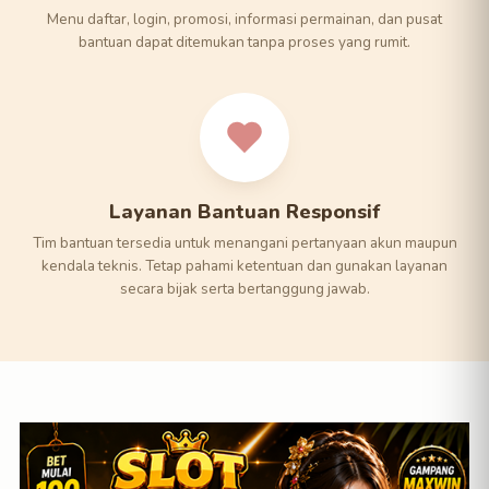
Menu daftar, login, promosi, informasi permainan, dan pusat
bantuan dapat ditemukan tanpa proses yang rumit.
Layanan Bantuan Responsif
Tim bantuan tersedia untuk menangani pertanyaan akun maupun
kendala teknis. Tetap pahami ketentuan dan gunakan layanan
secara bijak serta bertanggung jawab.