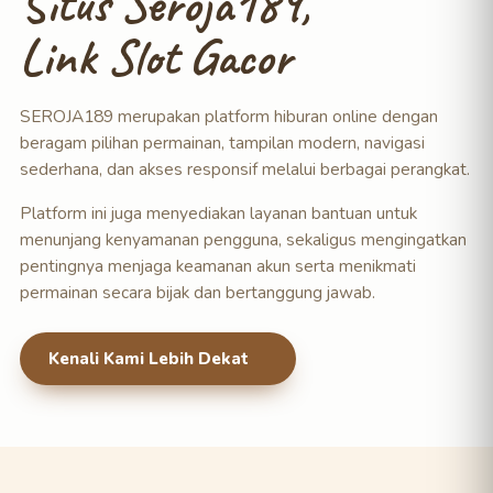
Situs Seroja189,
Link Slot Gacor
SEROJA189 merupakan platform hiburan online dengan
beragam pilihan permainan, tampilan modern, navigasi
sederhana, dan akses responsif melalui berbagai perangkat.
Platform ini juga menyediakan layanan bantuan untuk
menunjang kenyamanan pengguna, sekaligus mengingatkan
pentingnya menjaga keamanan akun serta menikmati
permainan secara bijak dan bertanggung jawab.
Kenali Kami Lebih Dekat