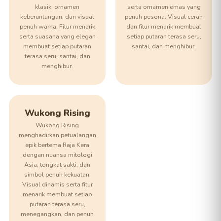
klasik, ornamen
serta ornamen emas yang
keberuntungan, dan visual
penuh pesona. Visual cerah
penuh warna. Fitur menarik
dan fitur menarik membuat
serta suasana yang elegan
setiap putaran terasa seru,
membuat setiap putaran
santai, dan menghibur.
terasa seru, santai, dan
menghibur.
Wukong Rising
Wukong Rising
menghadirkan petualangan
epik bertema Raja Kera
dengan nuansa mitologi
Asia, tongkat sakti, dan
simbol penuh kekuatan.
Visual dinamis serta fitur
menarik membuat setiap
putaran terasa seru,
menegangkan, dan penuh