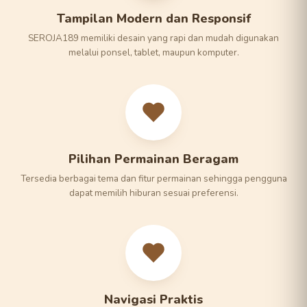
Tampilan Modern dan Responsif
SEROJA189 memiliki desain yang rapi dan mudah digunakan
melalui ponsel, tablet, maupun komputer.
Pilihan Permainan Beragam
Tersedia berbagai tema dan fitur permainan sehingga pengguna
dapat memilih hiburan sesuai preferensi.
Navigasi Praktis