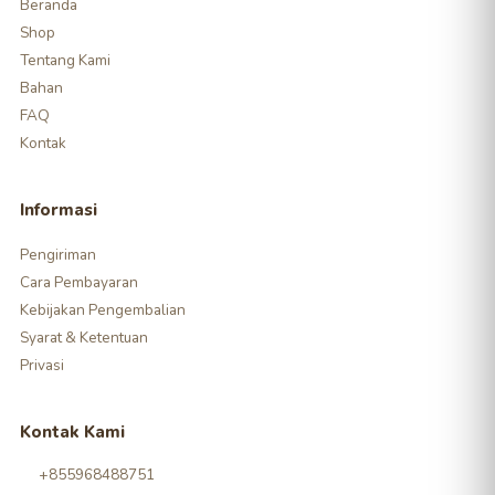
Beranda
Shop
Tentang Kami
Bahan
FAQ
Kontak
Informasi
Pengiriman
Cara Pembayaran
Kebijakan Pengembalian
Syarat & Ketentuan
Privasi
Kontak Kami
+855968488751