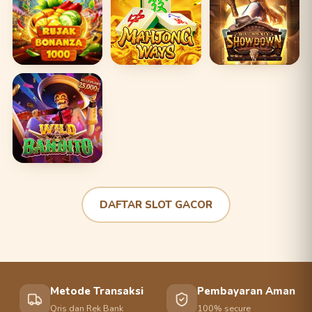
DAFTAR SLOT GACOR
Metode Transaksi
Pembayaran Aman
Qris dan Rek Bank
100% secure