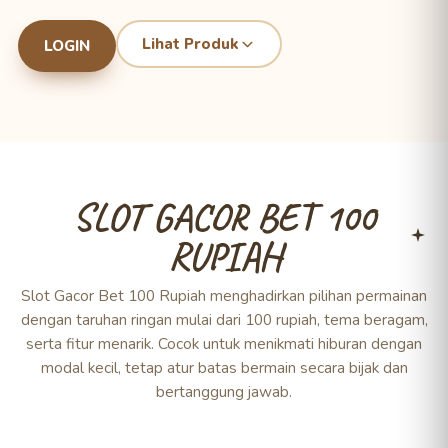
Lihat Produk
LOGIN
SLOT GACOR BET 100
RUPIAH
Slot Gacor Bet 100 Rupiah menghadirkan pilihan permainan
dengan taruhan ringan mulai dari 100 rupiah, tema beragam,
serta fitur menarik. Cocok untuk menikmati hiburan dengan
modal kecil, tetap atur batas bermain secara bijak dan
bertanggung jawab.