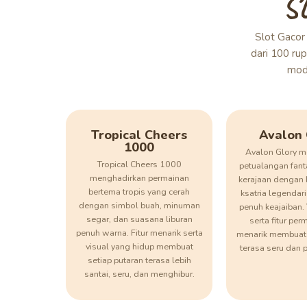
S
Slot Gacor
dari 100 ru
moda
Tropical Cheers
Avalon 
1000
Avalon Glory m
Tropical Cheers 1000
petualangan fant
menghadirkan permainan
kerajaan dengan 
bertema tropis yang cerah
ksatria legendar
dengan simbol buah, minuman
penuh keajaiban.
segar, dan suasana liburan
serta fitur pe
penuh warna. Fitur menarik serta
menarik membuat 
visual yang hidup membuat
terasa seru dan 
setiap putaran terasa lebih
santai, seru, dan menghibur.