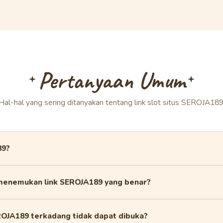
Pertanyaan Umum
Hal-hal yang sering ditanyakan tentang link slot situs SEROJA189
89?
 platform hiburan online yang menyediakan akses ke berbagai permai
aupun seluler.
menemukan link SEROJA189 yang benar?
 diperoleh melalui kanal resmi dan periksa kembali ejaan domain s
OJA189 terkadang tidak dapat dibuka?