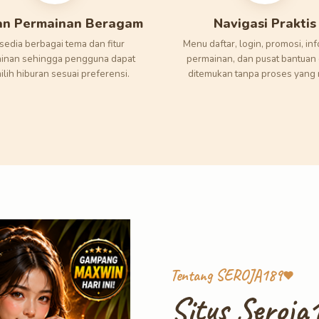
han Permainan Beragam
Navigasi Praktis
sedia berbagai tema dan fitur
Menu daftar, login, promosi, in
inan sehingga pengguna dapat
permainan, dan pusat bantuan
lih hiburan sesuai preferensi.
ditemukan tanpa proses yang r
Tentang SEROJA189
Situs Seroja