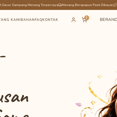
lot Gacor Gampang Menang Terpercaya
Menang Berapapun Pasti Dibayar
2
BERAN
TANG KAMI
BAHAN
FAQ
KONTAK
-
usan
Game