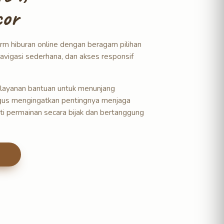
cor
 hiburan online dengan beragam pilihan
avigasi sederhana, dan akses responsif
 layanan bantuan untuk menunjang
gus mengingatkan pentingnya menjaga
i permainan secara bijak dan bertanggung