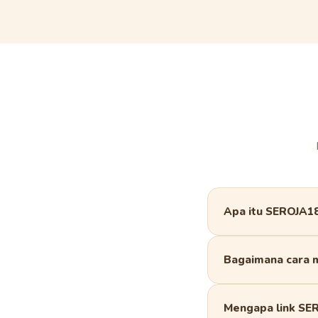
Apa itu SEROJA1
SEROJA189 merupakan
perangkat desktop m
Bagaimana cara 
Gunakan alamat yang
informasi akun.
Mengapa link SER