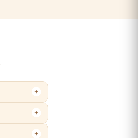
.
nan digital melalui
ebelum memasukkan