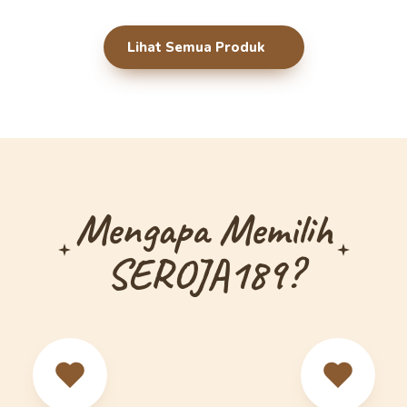
Lihat Semua Produk
Mengapa Memilih
SEROJA189?