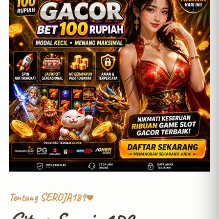
Tentang SEROJA189