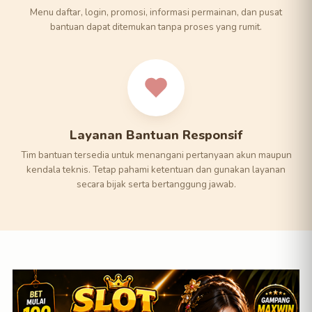
Menu daftar, login, promosi, informasi permainan, dan pusat
bantuan dapat ditemukan tanpa proses yang rumit.
Layanan Bantuan Responsif
Tim bantuan tersedia untuk menangani pertanyaan akun maupun
kendala teknis. Tetap pahami ketentuan dan gunakan layanan
secara bijak serta bertanggung jawab.