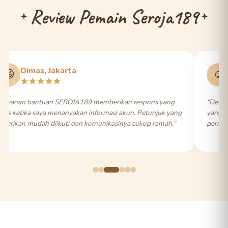
Review Pemain Seroja189
Dimas, Jakarta
😆
☺️
“Layanan bantuan SEROJA189 memberikan respons yang
“Desai
jelas ketika saya menanyakan informasi akun. Petunjuk yang
yang n
diberikan mudah diikuti dan komunikasinya cukup ramah.”
permai