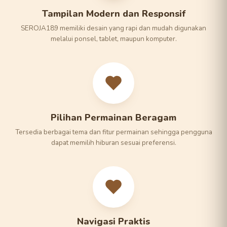
Tampilan Modern dan Responsif
SEROJA189 memiliki desain yang rapi dan mudah digunakan
melalui ponsel, tablet, maupun komputer.
Pilihan Permainan Beragam
Tersedia berbagai tema dan fitur permainan sehingga pengguna
dapat memilih hiburan sesuai preferensi.
Navigasi Praktis