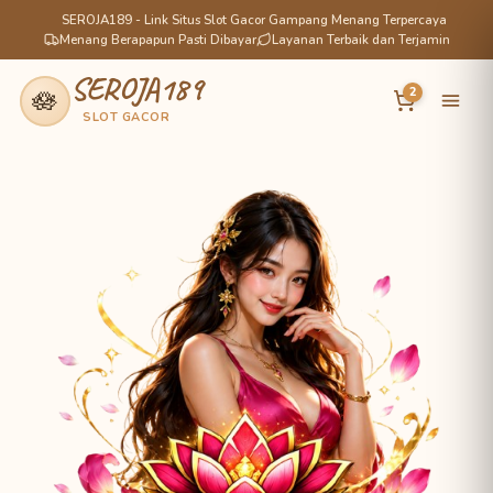
SEROJA189 - Link Situs Slot Gacor Gampang Menang Terpercaya
Menang Berapapun Pasti Dibayar
Layanan Terbaik dan Terjamin
SEROJA189
🪷
2
SLOT GACOR