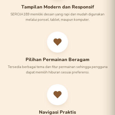
Tampilan Modern dan Responsif
SEROJA189 memiliki desain yang rapi dan mudah digunakan
melalui ponsel, tablet, maupun komputer.
Pilihan Permainan Beragam
Tersedia berbagai tema dan fitur permainan sehingga pengguna
dapat memilih hiburan sesuai preferensi.
Navigasi Praktis