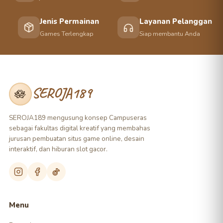
Jenis Permainan
Layanan Pelanggan
Games Terlengkap
Siap membantu Anda
SEROJA189
🪷
SEROJA189 mengusung konsep Campuseras
sebagai fakultas digital kreatif yang membahas
jurusan pembuatan situs game online, desain
interaktif, dan hiburan slot gacor.
Menu