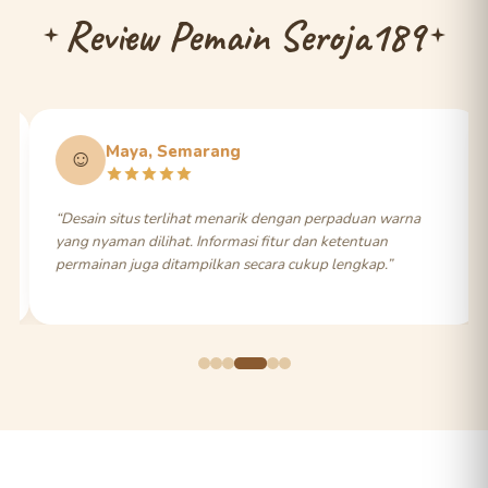
Review Pemain Seroja189
Maya, Semarang
Fa
️
🌞
ain situs terlihat menarik dengan perpaduan warna
“Akses mel
 nyaman dilihat. Informasi fitur dan ketentuan
dapat mene
ainan juga ditampilkan secara cukup lengkap.”
harus mem