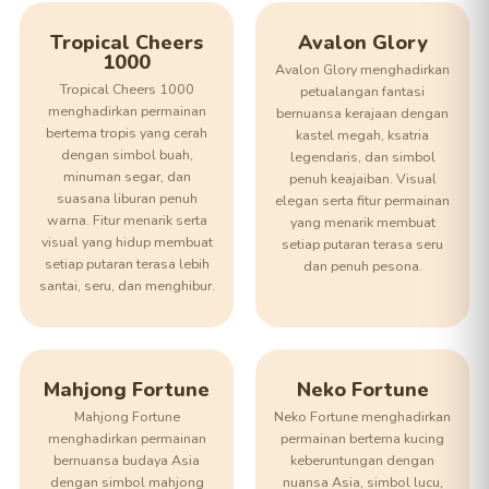
Tropical Cheers
Avalon Glory
1000
Avalon Glory menghadirkan
Tropical Cheers 1000
petualangan fantasi
menghadirkan permainan
bernuansa kerajaan dengan
bertema tropis yang cerah
kastel megah, ksatria
dengan simbol buah,
legendaris, dan simbol
minuman segar, dan
penuh keajaiban. Visual
suasana liburan penuh
elegan serta fitur permainan
warna. Fitur menarik serta
yang menarik membuat
visual yang hidup membuat
setiap putaran terasa seru
setiap putaran terasa lebih
dan penuh pesona.
santai, seru, dan menghibur.
Mahjong Fortune
Neko Fortune
Mahjong Fortune
Neko Fortune menghadirkan
menghadirkan permainan
permainan bertema kucing
bernuansa budaya Asia
keberuntungan dengan
dengan simbol mahjong
nuansa Asia, simbol lucu,