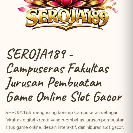
SEROJA189 -
Campuseras Fakultas
Jurusan Pembuatan
Game Online Slot Gacor
SEROJA189 mengusung konsep Campuseras sebagai
fakultas digital kreatif yang membahas jurusan pembuatan
situs game online, desain interaktif, dan hiburan slot gacor.