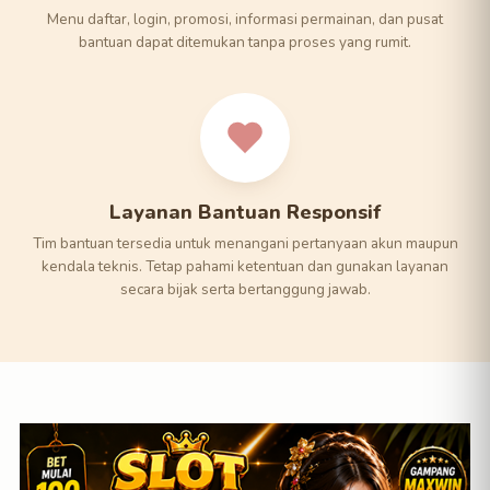
Menu daftar, login, promosi, informasi permainan, dan pusat
bantuan dapat ditemukan tanpa proses yang rumit.
Layanan Bantuan Responsif
Tim bantuan tersedia untuk menangani pertanyaan akun maupun
kendala teknis. Tetap pahami ketentuan dan gunakan layanan
secara bijak serta bertanggung jawab.