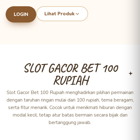
Lihat Produk
LOGIN
SLOT GACOR BET 100
RUPIAH
Slot Gacor Bet 100 Rupiah menghadirkan pilihan permainan
dengan taruhan ringan mulai dari 100 rupiah, tema beragam,
serta fitur menarik. Cocok untuk menikmati hiburan dengan
modal kecil, tetap atur batas bermain secara bijak dan
bertanggung jawab.