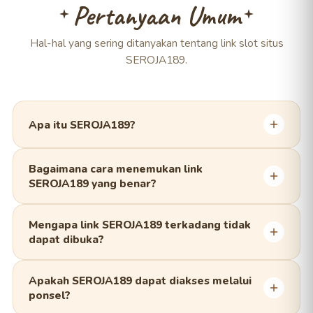
Pertanyaan Umum
Hal-hal yang sering ditanyakan tentang link slot situs
SEROJA189.
Apa itu SEROJA189?
SEROJA189 merupakan platform hiburan online yang
Bagaimana cara menemukan link
menyediakan akses ke berbagai permainan digital
SEROJA189 yang benar?
melalui perangkat desktop maupun seluler.
Gunakan alamat yang diperoleh melalui kanal resmi dan
Mengapa link SEROJA189 terkadang tidak
periksa kembali ejaan domain sebelum memasukkan
dapat dibuka?
informasi akun.
Penyebabnya dapat berupa gangguan jaringan,
Apakah SEROJA189 dapat diakses melalui
pemeliharaan sistem, perubahan alamat akses, atau
ponsel?
pembatasan berdasarkan wilayah.