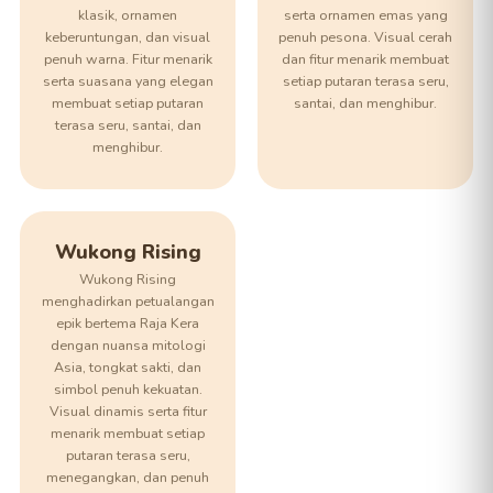
klasik, ornamen
serta ornamen emas yang
keberuntungan, dan visual
penuh pesona. Visual cerah
penuh warna. Fitur menarik
dan fitur menarik membuat
serta suasana yang elegan
setiap putaran terasa seru,
membuat setiap putaran
santai, dan menghibur.
terasa seru, santai, dan
menghibur.
Wukong Rising
Wukong Rising
menghadirkan petualangan
epik bertema Raja Kera
dengan nuansa mitologi
Asia, tongkat sakti, dan
simbol penuh kekuatan.
Visual dinamis serta fitur
menarik membuat setiap
putaran terasa seru,
menegangkan, dan penuh