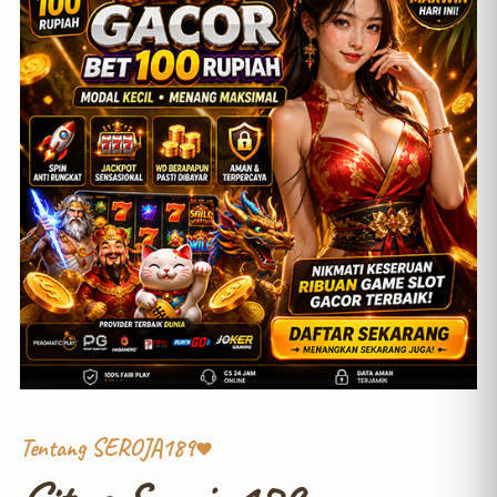
Tentang SEROJA189