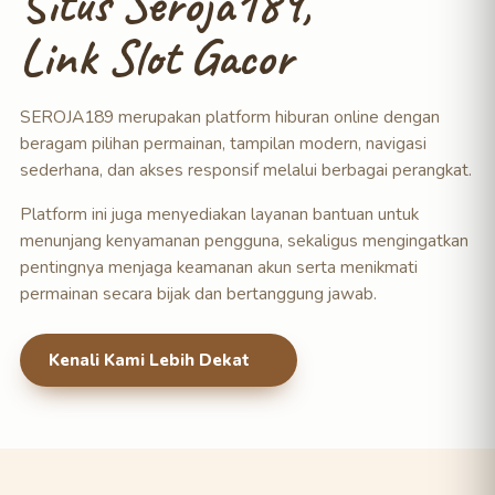
Situs Seroja189,
Link Slot Gacor
SEROJA189 merupakan platform hiburan online dengan
beragam pilihan permainan, tampilan modern, navigasi
sederhana, dan akses responsif melalui berbagai perangkat.
Platform ini juga menyediakan layanan bantuan untuk
menunjang kenyamanan pengguna, sekaligus mengingatkan
pentingnya menjaga keamanan akun serta menikmati
permainan secara bijak dan bertanggung jawab.
Kenali Kami Lebih Dekat