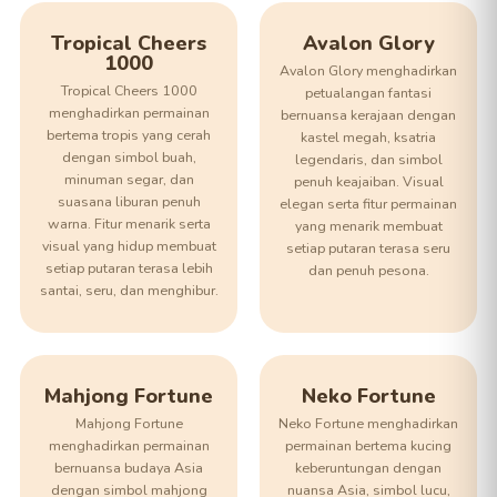
Tropical Cheers
Avalon Glory
1000
Avalon Glory menghadirkan
Tropical Cheers 1000
petualangan fantasi
menghadirkan permainan
bernuansa kerajaan dengan
bertema tropis yang cerah
kastel megah, ksatria
dengan simbol buah,
legendaris, dan simbol
minuman segar, dan
penuh keajaiban. Visual
suasana liburan penuh
elegan serta fitur permainan
warna. Fitur menarik serta
yang menarik membuat
visual yang hidup membuat
setiap putaran terasa seru
setiap putaran terasa lebih
dan penuh pesona.
santai, seru, dan menghibur.
Mahjong Fortune
Neko Fortune
Mahjong Fortune
Neko Fortune menghadirkan
menghadirkan permainan
permainan bertema kucing
bernuansa budaya Asia
keberuntungan dengan
dengan simbol mahjong
nuansa Asia, simbol lucu,