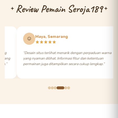
Review Pemain Seroja189
Maya, Semarang
Fa
️
🌞
ain situs terlihat menarik dengan perpaduan warna
“Akses mel
 nyaman dilihat. Informasi fitur dan ketentuan
dapat mene
ainan juga ditampilkan secara cukup lengkap.”
harus mem