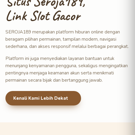
Situs Seroja189,
Link Slot Gacor
SEROJA189 merupakan platform hiburan online dengan
beragam pilihan permainan, tampilan modern, navigasi
sederhana, dan akses responsif melalui berbagai perangkat.
Platform ini juga menyediakan layanan bantuan untuk
menunjang kenyamanan pengguna, sekaligus mengingatkan
pentingnya menjaga keamanan akun serta menikmati
permainan secara bijak dan bertanggung jawab.
Kenali Kami Lebih Dekat