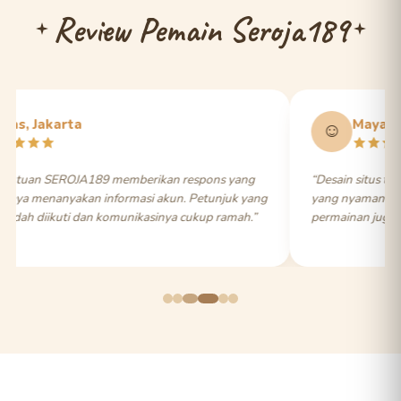
Review Pemain Seroja189
Maya, Semarang
Fa
️
🌞
ain situs terlihat menarik dengan perpaduan warna
“Akses mel
 nyaman dilihat. Informasi fitur dan ketentuan
dapat mene
ainan juga ditampilkan secara cukup lengkap.”
harus mem