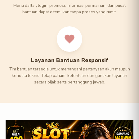
Menu daftar, login, promosi, informasi permainan, dan pusat
bantuan dapat ditemukan tanpa proses yang rumit.
Layanan Bantuan Responsif
Tim bantuan tersedia untuk menangani pertanyaan akun maupun
kendala teknis. Tetap pahami ketentuan dan gunakan layanan
secara bijak serta bertanggung jawab.