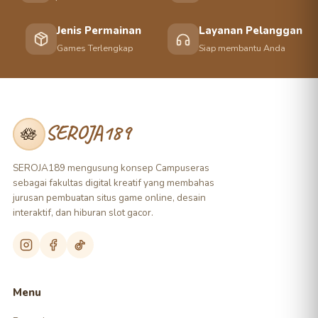
Jenis Permainan
Layanan Pelanggan
Games Terlengkap
Siap membantu Anda
SEROJA189
🪷
SEROJA189 mengusung konsep Campuseras
sebagai fakultas digital kreatif yang membahas
jurusan pembuatan situs game online, desain
interaktif, dan hiburan slot gacor.
Menu