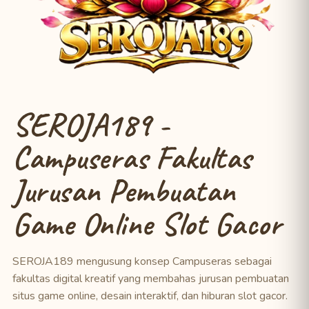
SEROJA189 -
Campuseras Fakultas
Jurusan Pembuatan
Game Online Slot Gacor
SEROJA189 mengusung konsep Campuseras sebagai
fakultas digital kreatif yang membahas jurusan pembuatan
situs game online, desain interaktif, dan hiburan slot gacor.