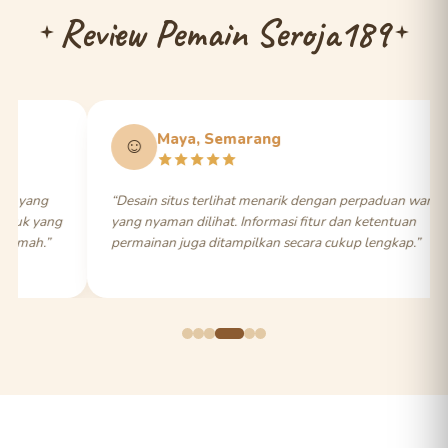
Review Pemain Seroja189
Maya, Semarang
Fa
️
🌞
ain situs terlihat menarik dengan perpaduan warna
“Akses mel
 nyaman dilihat. Informasi fitur dan ketentuan
dapat mene
ainan juga ditampilkan secara cukup lengkap.”
harus mem