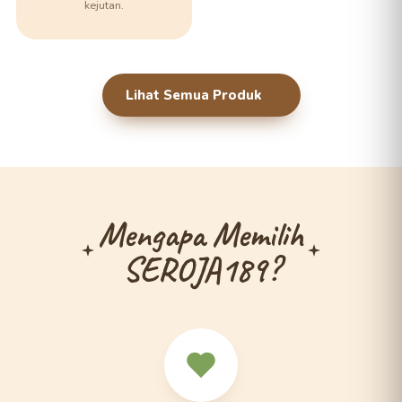
kejutan.
Lihat Semua Produk
Mengapa Memilih
SEROJA189?