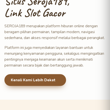
Situs Seroja189,
Link Slot Gacor
SEROJA189 merupakan platform hiburan online dengan
beragam pilihan permainan, tampilan modern, navigasi
sederhana, dan akses responsif melalui berbagai perangkat.
Platform ini juga menyediakan layanan bantuan untuk
menunjang kenyamanan pengguna, sekaligus mengingatkan
pentingnya menjaga keamanan akun serta menikmati
permainan secara bijak dan bertanggung jawab.
Kenali Kami Lebih Dekat