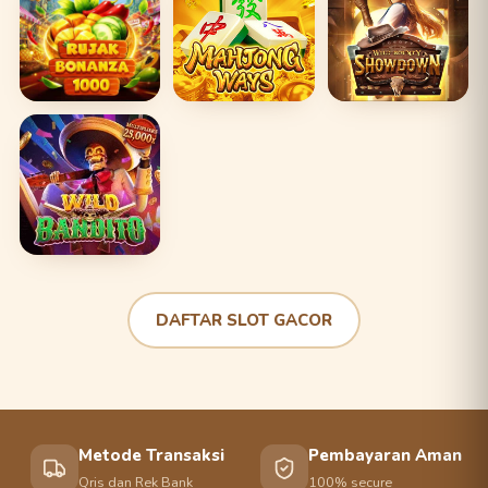
DAFTAR SLOT GACOR
Metode Transaksi
Pembayaran Aman
Qris dan Rek Bank
100% secure