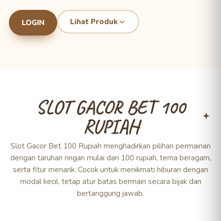
Lihat Produk
LOGIN
SLOT GACOR BET 100
RUPIAH
Slot Gacor Bet 100 Rupiah menghadirkan pilihan permainan
dengan taruhan ringan mulai dari 100 rupiah, tema beragam,
serta fitur menarik. Cocok untuk menikmati hiburan dengan
modal kecil, tetap atur batas bermain secara bijak dan
bertanggung jawab.