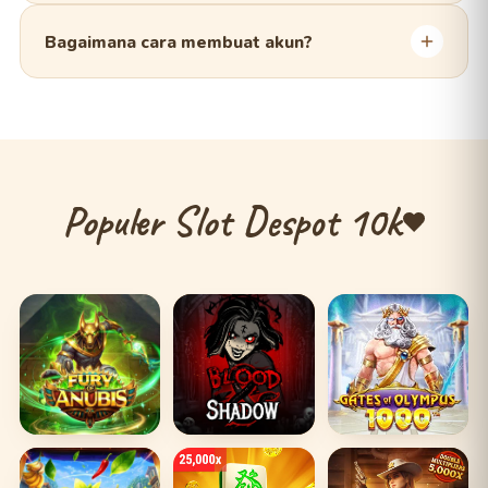
Ya, halaman yang responsif umumnya dapat digunakan
melalui ponsel, tablet, laptop, dan komputer tanpa
Bagaimana cara membuat akun?
instalasi tambahan.
Buka menu pendaftaran, isi data yang diminta dengan
benar, buat kata sandi kuat, lalu ikuti proses verifikasi
yang tersedia.
Populer Slot Despot 10k