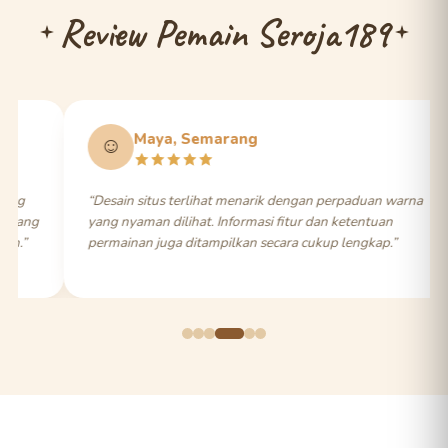
Review Pemain Seroja189
Maya, Semarang
Fa
️
🌞
ain situs terlihat menarik dengan perpaduan warna
“Akses mel
 nyaman dilihat. Informasi fitur dan ketentuan
dapat mene
ainan juga ditampilkan secara cukup lengkap.”
harus mem