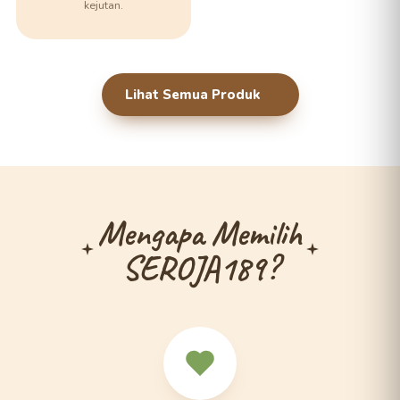
kejutan.
Lihat Semua Produk
Mengapa Memilih
SEROJA189?