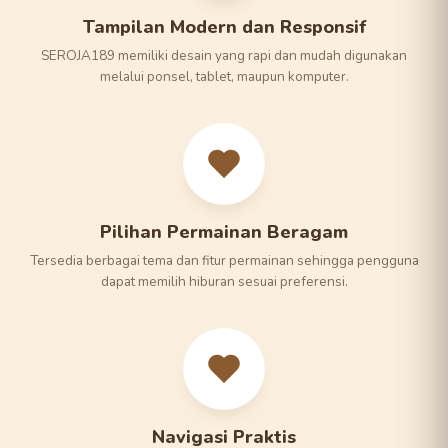
Tampilan Modern dan Responsif
SEROJA189 memiliki desain yang rapi dan mudah digunakan
melalui ponsel, tablet, maupun komputer.
Pilihan Permainan Beragam
Tersedia berbagai tema dan fitur permainan sehingga pengguna
dapat memilih hiburan sesuai preferensi.
Navigasi Praktis