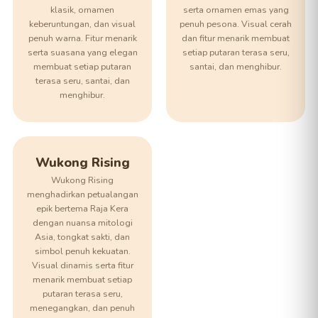
klasik, ornamen
serta ornamen emas yang
keberuntungan, dan visual
penuh pesona. Visual cerah
penuh warna. Fitur menarik
dan fitur menarik membuat
serta suasana yang elegan
setiap putaran terasa seru,
membuat setiap putaran
santai, dan menghibur.
terasa seru, santai, dan
menghibur.
Wukong Rising
Wukong Rising
menghadirkan petualangan
epik bertema Raja Kera
dengan nuansa mitologi
Asia, tongkat sakti, dan
simbol penuh kekuatan.
Visual dinamis serta fitur
menarik membuat setiap
putaran terasa seru,
menegangkan, dan penuh