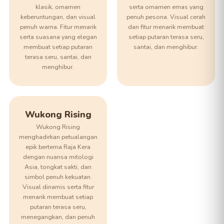
klasik, ornamen
serta ornamen emas yang
keberuntungan, dan visual
penuh pesona. Visual cerah
penuh warna. Fitur menarik
dan fitur menarik membuat
serta suasana yang elegan
setiap putaran terasa seru,
membuat setiap putaran
santai, dan menghibur.
terasa seru, santai, dan
menghibur.
Wukong Rising
Wukong Rising
menghadirkan petualangan
epik bertema Raja Kera
dengan nuansa mitologi
Asia, tongkat sakti, dan
simbol penuh kekuatan.
Visual dinamis serta fitur
menarik membuat setiap
putaran terasa seru,
menegangkan, dan penuh