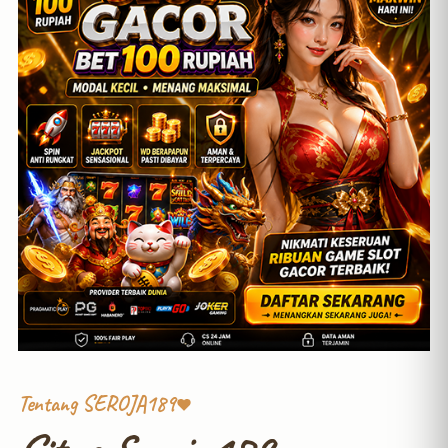
Tentang SEROJA189