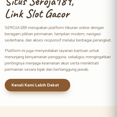
Situs Seroja189,
Link Slot Gacor
SEROJA189 merupakan platform hiburan online dengan
beragam pilihan permainan, tampilan modern, navigasi
sederhana, dan akses responsif melalui berbagai perangkat.
Platform ini juga menyediakan layanan bantuan untuk
menunjang kenyamanan pengguna, sekaligus mengingatkan
pentingnya menjaga keamanan akun serta menikmati
permainan secara bijak dan bertanggung jawab.
Kenali Kami Lebih Dekat