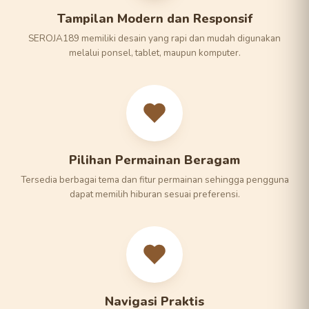
Tampilan Modern dan Responsif
SEROJA189 memiliki desain yang rapi dan mudah digunakan
melalui ponsel, tablet, maupun komputer.
Pilihan Permainan Beragam
Tersedia berbagai tema dan fitur permainan sehingga pengguna
dapat memilih hiburan sesuai preferensi.
Navigasi Praktis