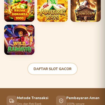
DAFTAR SLOT GACOR
Metode Transaksi
Pembayaran Aman
Qris dan Rek Bank
100% secure