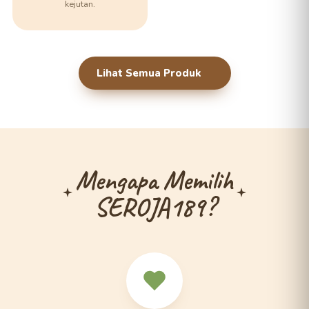
kejutan.
Lihat Semua Produk
Mengapa Memilih
SEROJA189?