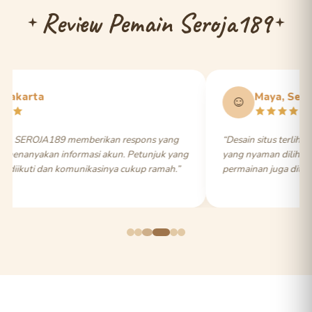
Review Pemain Seroja189
Maya, Semarang
Fa
️
🌞
ain situs terlihat menarik dengan perpaduan warna
“Akses mel
 nyaman dilihat. Informasi fitur dan ketentuan
dapat mene
ainan juga ditampilkan secara cukup lengkap.”
harus mem