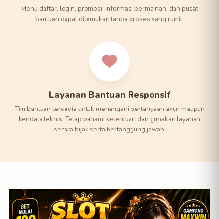
Menu daftar, login, promosi, informasi permainan, dan pusat
bantuan dapat ditemukan tanpa proses yang rumit.
Layanan Bantuan Responsif
Tim bantuan tersedia untuk menangani pertanyaan akun maupun
kendala teknis. Tetap pahami ketentuan dan gunakan layanan
secara bijak serta bertanggung jawab.