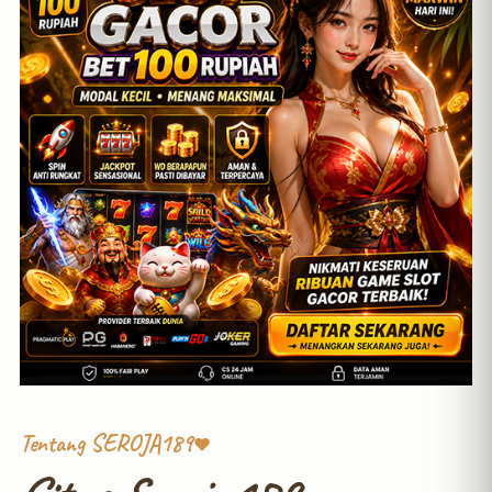
Tentang SEROJA189