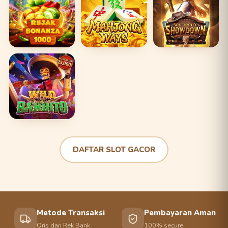
DAFTAR SLOT GACOR
Metode Transaksi
Pembayaran Aman
Qris dan Rek Bank
100% secure