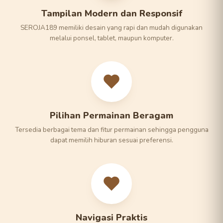
Tampilan Modern dan Responsif
SEROJA189 memiliki desain yang rapi dan mudah digunakan
melalui ponsel, tablet, maupun komputer.
Pilihan Permainan Beragam
Tersedia berbagai tema dan fitur permainan sehingga pengguna
dapat memilih hiburan sesuai preferensi.
Navigasi Praktis