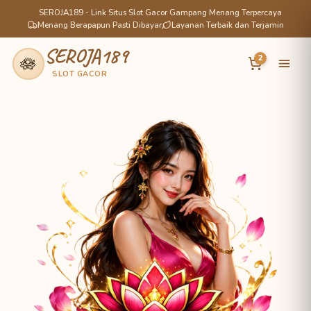
SEROJA189 - Link Situs Slot Gacor Gampang Menang Terpercaya
Menang Berapapun Pasti Dibayar
Layanan Terbaik dan Terjamin
SEROJA189
🪷
2
SLOT GACOR