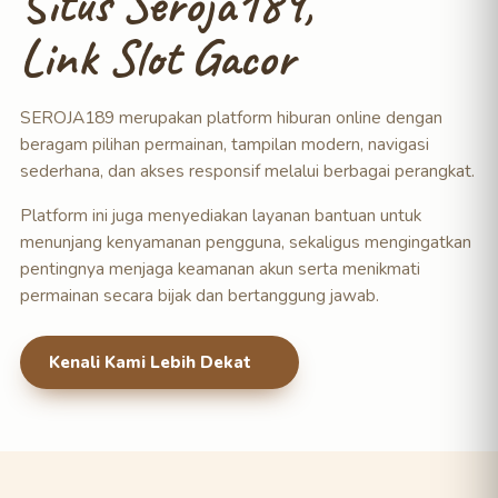
Situs Seroja189,
Link Slot Gacor
SEROJA189 merupakan platform hiburan online dengan
beragam pilihan permainan, tampilan modern, navigasi
sederhana, dan akses responsif melalui berbagai perangkat.
Platform ini juga menyediakan layanan bantuan untuk
menunjang kenyamanan pengguna, sekaligus mengingatkan
pentingnya menjaga keamanan akun serta menikmati
permainan secara bijak dan bertanggung jawab.
Kenali Kami Lebih Dekat