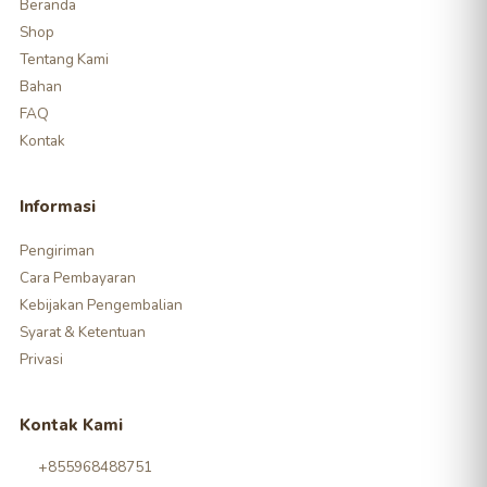
Beranda
Shop
Tentang Kami
Bahan
FAQ
Kontak
Informasi
Pengiriman
Cara Pembayaran
Kebijakan Pengembalian
Syarat & Ketentuan
Privasi
Kontak Kami
+855968488751