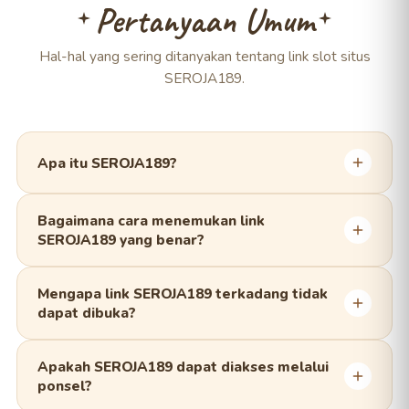
Pertanyaan Umum
Hal-hal yang sering ditanyakan tentang link slot situs
SEROJA189.
Apa itu SEROJA189?
SEROJA189 merupakan platform hiburan online yang
Bagaimana cara menemukan link
menyediakan akses ke berbagai permainan digital
SEROJA189 yang benar?
melalui perangkat desktop maupun seluler.
Gunakan alamat yang diperoleh melalui kanal resmi dan
Mengapa link SEROJA189 terkadang tidak
periksa kembali ejaan domain sebelum memasukkan
dapat dibuka?
informasi akun.
Penyebabnya dapat berupa gangguan jaringan,
Apakah SEROJA189 dapat diakses melalui
pemeliharaan sistem, perubahan alamat akses, atau
ponsel?
pembatasan berdasarkan wilayah.