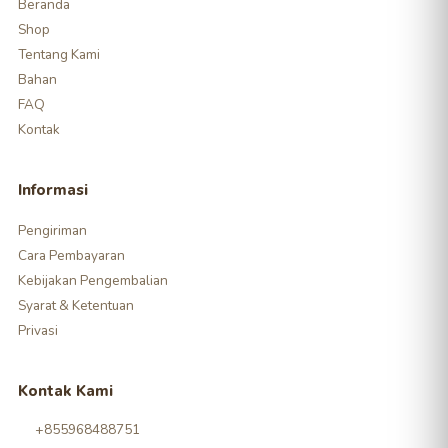
Beranda
Shop
Tentang Kami
Bahan
FAQ
Kontak
Informasi
Pengiriman
Cara Pembayaran
Kebijakan Pengembalian
Syarat & Ketentuan
Privasi
Kontak Kami
+855968488751