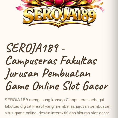
SEROJA189 -
Campuseras Fakultas
Jurusan Pembuatan
Game Online Slot Gacor
SEROJA189 mengusung konsep Campuseras sebagai
fakultas digital kreatif yang membahas jurusan pembuatan
situs game online, desain interaktif, dan hiburan slot gacor.