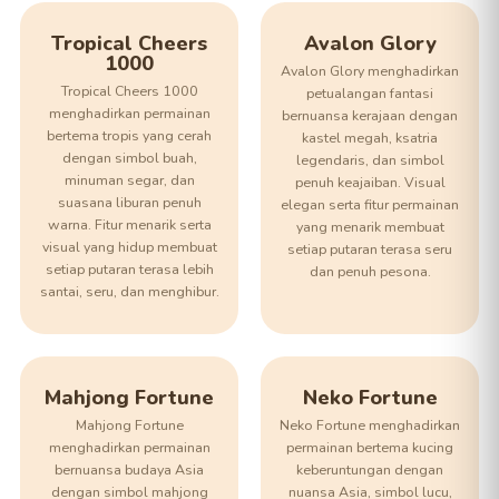
Tropical Cheers
Avalon Glory
1000
Avalon Glory menghadirkan
Tropical Cheers 1000
petualangan fantasi
menghadirkan permainan
bernuansa kerajaan dengan
bertema tropis yang cerah
kastel megah, ksatria
dengan simbol buah,
legendaris, dan simbol
minuman segar, dan
penuh keajaiban. Visual
suasana liburan penuh
elegan serta fitur permainan
warna. Fitur menarik serta
yang menarik membuat
visual yang hidup membuat
setiap putaran terasa seru
setiap putaran terasa lebih
dan penuh pesona.
santai, seru, dan menghibur.
Mahjong Fortune
Neko Fortune
Mahjong Fortune
Neko Fortune menghadirkan
menghadirkan permainan
permainan bertema kucing
bernuansa budaya Asia
keberuntungan dengan
dengan simbol mahjong
nuansa Asia, simbol lucu,