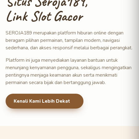
Situs Seroja189,
Link Slot Gacor
SEROJA189 merupakan platform hiburan online dengan
beragam pilihan permainan, tampilan modern, navigasi
sederhana, dan akses responsif melalui berbagai perangkat.
Platform ini juga menyediakan layanan bantuan untuk
menunjang kenyamanan pengguna, sekaligus mengingatkan
pentingnya menjaga keamanan akun serta menikmati
permainan secara bijak dan bertanggung jawab.
Kenali Kami Lebih Dekat