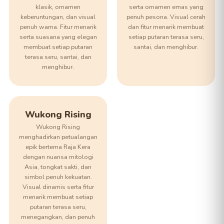
klasik, ornamen
serta ornamen emas yang
keberuntungan, dan visual
penuh pesona. Visual cerah
penuh warna. Fitur menarik
dan fitur menarik membuat
serta suasana yang elegan
setiap putaran terasa seru,
membuat setiap putaran
santai, dan menghibur.
terasa seru, santai, dan
menghibur.
Wukong Rising
Wukong Rising
menghadirkan petualangan
epik bertema Raja Kera
dengan nuansa mitologi
Asia, tongkat sakti, dan
simbol penuh kekuatan.
Visual dinamis serta fitur
menarik membuat setiap
putaran terasa seru,
menegangkan, dan penuh