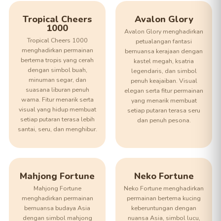
Tropical Cheers
Avalon Glory
1000
Avalon Glory menghadirkan
Tropical Cheers 1000
petualangan fantasi
menghadirkan permainan
bernuansa kerajaan dengan
bertema tropis yang cerah
kastel megah, ksatria
dengan simbol buah,
legendaris, dan simbol
minuman segar, dan
penuh keajaiban. Visual
suasana liburan penuh
elegan serta fitur permainan
warna. Fitur menarik serta
yang menarik membuat
visual yang hidup membuat
setiap putaran terasa seru
setiap putaran terasa lebih
dan penuh pesona.
santai, seru, dan menghibur.
Mahjong Fortune
Neko Fortune
Mahjong Fortune
Neko Fortune menghadirkan
menghadirkan permainan
permainan bertema kucing
bernuansa budaya Asia
keberuntungan dengan
dengan simbol mahjong
nuansa Asia, simbol lucu,