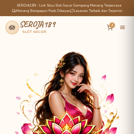
SEROJA189 - Link Situs Slot Gacor Gampang Menang Terpercaya
Menang Berapapun Pasti Dibayar
Layanan Terbaik dan Terjamin
SEROJA189
🪷
2
SLOT GACOR