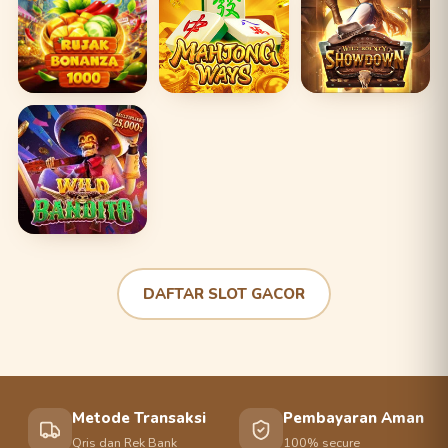
DAFTAR SLOT GACOR
Metode Transaksi
Pembayaran Aman
Qris dan Rek Bank
100% secure