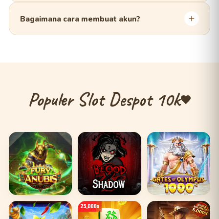
Ya, halaman yang responsif umumnya dapat digunakan
melalui ponsel, tablet, laptop, dan komputer tanpa
Bagaimana cara membuat akun?
instalasi tambahan.
Buka menu pendaftaran, isi data yang diminta dengan
benar, buat kata sandi kuat, lalu ikuti proses verifikasi
yang tersedia.
Populer Slot Despot 10k