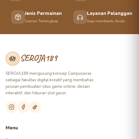
Jenis Permainan
Layanan Pelanggan
Games Terlengkap
Siap membantu Anda
SEROJA189
🪷
SEROJA189 mengusung konsep Campuseras
sebagai fakultas digital kreatif yang membahas
jurusan pembuatan situs game online, desain
interaktif, dan hiburan slot gacor.
Menu