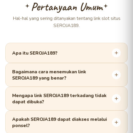
Pertanyaan Umum
Hal-hal yang sering ditanyakan tentang link slot situs
SEROJA189.
Apa itu SEROJA189?
SEROJA189 merupakan platform hiburan online yang
Bagaimana cara menemukan link
menyediakan akses ke berbagai permainan digital
SEROJA189 yang benar?
melalui perangkat desktop maupun seluler.
Gunakan alamat yang diperoleh melalui kanal resmi dan
Mengapa link SEROJA189 terkadang tidak
periksa kembali ejaan domain sebelum memasukkan
dapat dibuka?
informasi akun.
Penyebabnya dapat berupa gangguan jaringan,
Apakah SEROJA189 dapat diakses melalui
pemeliharaan sistem, perubahan alamat akses, atau
ponsel?
pembatasan berdasarkan wilayah.