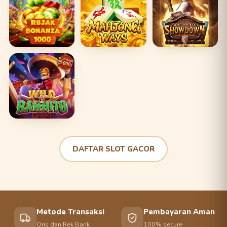
DAFTAR SLOT GACOR
Metode Transaksi
Pembayaran Aman
Qris dan Rek Bank
100% secure