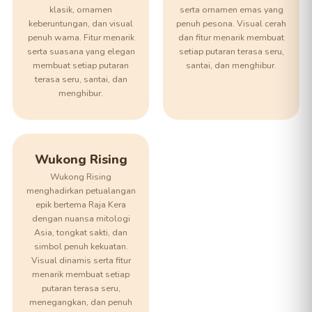
klasik, ornamen
serta ornamen emas yang
keberuntungan, dan visual
penuh pesona. Visual cerah
penuh warna. Fitur menarik
dan fitur menarik membuat
serta suasana yang elegan
setiap putaran terasa seru,
membuat setiap putaran
santai, dan menghibur.
terasa seru, santai, dan
menghibur.
Wukong Rising
Wukong Rising
menghadirkan petualangan
epik bertema Raja Kera
dengan nuansa mitologi
Asia, tongkat sakti, dan
simbol penuh kekuatan.
Visual dinamis serta fitur
menarik membuat setiap
putaran terasa seru,
menegangkan, dan penuh