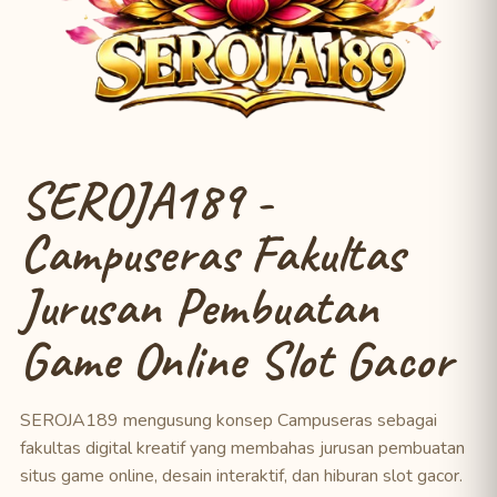
SEROJA189 -
Campuseras Fakultas
Jurusan Pembuatan
Game Online Slot Gacor
SEROJA189 mengusung konsep Campuseras sebagai
fakultas digital kreatif yang membahas jurusan pembuatan
situs game online, desain interaktif, dan hiburan slot gacor.