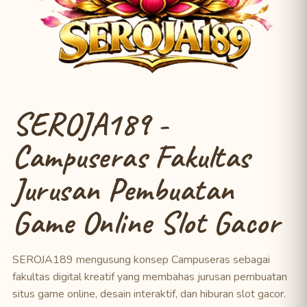
SEROJA189 -
Campuseras Fakultas
Jurusan Pembuatan
Game Online Slot Gacor
SEROJA189 mengusung konsep Campuseras sebagai
fakultas digital kreatif yang membahas jurusan pembuatan
situs game online, desain interaktif, dan hiburan slot gacor.