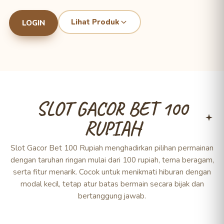
Lihat Produk
LOGIN
SLOT GACOR BET 100
RUPIAH
Slot Gacor Bet 100 Rupiah menghadirkan pilihan permainan
dengan taruhan ringan mulai dari 100 rupiah, tema beragam,
serta fitur menarik. Cocok untuk menikmati hiburan dengan
modal kecil, tetap atur batas bermain secara bijak dan
bertanggung jawab.