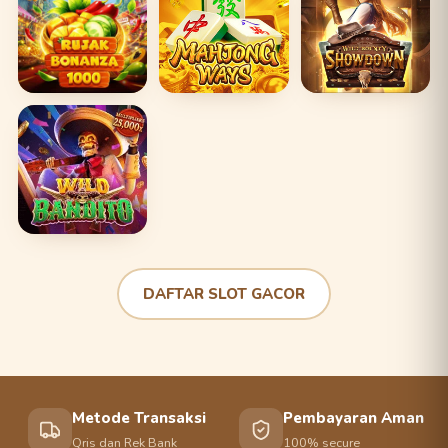
DAFTAR SLOT GACOR
Metode Transaksi
Pembayaran Aman
Qris dan Rek Bank
100% secure