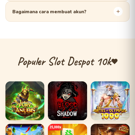
Ya, halaman yang responsif umumnya dapat digunakan
melalui ponsel, tablet, laptop, dan komputer tanpa
Bagaimana cara membuat akun?
instalasi tambahan.
Buka menu pendaftaran, isi data yang diminta dengan
benar, buat kata sandi kuat, lalu ikuti proses verifikasi
yang tersedia.
Populer Slot Despot 10k