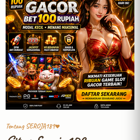
Tentang SEROJA189