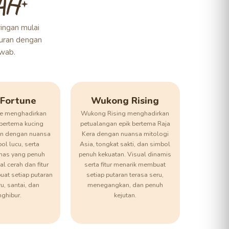
AH
ingan mulai
buran dengan
awab.
 Fortune
Wukong Rising
ne menghadirkan
Wukong Rising menghadirkan
bertema kucing
petualangan epik bertema Raja
an dengan nuansa
Kera dengan nuansa mitologi
ol lucu, serta
Asia, tongkat sakti, dan simbol
mas yang penuh
penuh kekuatan. Visual dinamis
l cerah dan fitur
serta fitur menarik membuat
at setiap putaran
setiap putaran terasa seru,
u, santai, dan
menegangkan, dan penuh
ghibur.
kejutan.