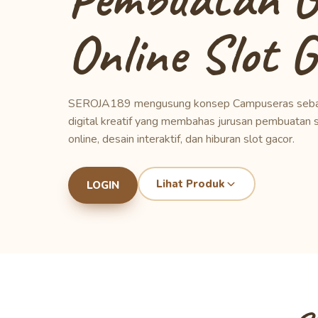
Online Slot 
SEROJA189 mengusung konsep Campuseras sebag
digital kreatif yang membahas jurusan pembuatan 
online, desain interaktif, dan hiburan slot gacor.
Lihat Produk
LOGIN