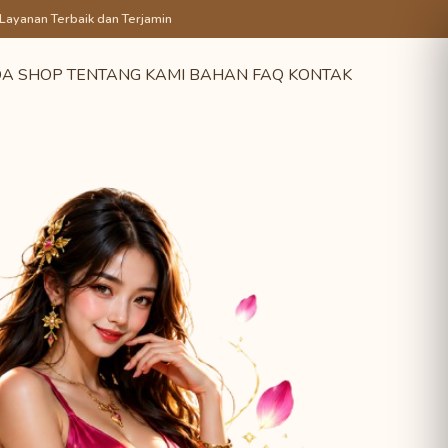
Layanan Terbaik dan Terjamin
DA
SHOP
TENTANG KAMI
BAHAN
FAQ
KONTAK