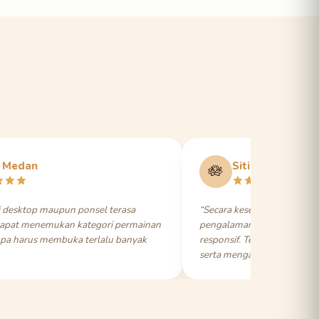
kassar
han, SEROJA189 menawarkan
gunaan yang sederhana dan
penting membaca aturan permainan
tas waktu dan dana dengan bijak.”