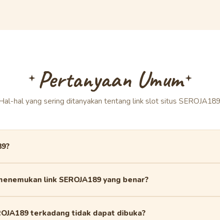
Pertanyaan Umum
Hal-hal yang sering ditanyakan tentang link slot situs SEROJA189
89?
 platform hiburan online yang menyediakan akses ke berbagai permai
aupun seluler.
menemukan link SEROJA189 yang benar?
 diperoleh melalui kanal resmi dan periksa kembali ejaan domain s
OJA189 terkadang tidak dapat dibuka?