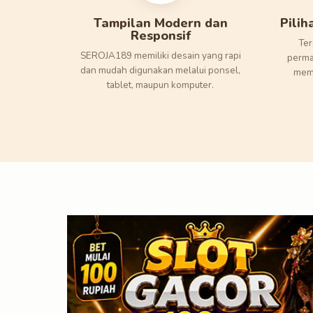
Tampilan Modern dan
Pili
Responsif
Ter
SEROJA189 memiliki desain yang rapi
perma
dan mudah digunakan melalui ponsel,
memi
tablet, maupun komputer.