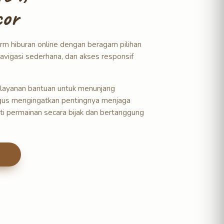
cor
 hiburan online dengan beragam pilihan
avigasi sederhana, dan akses responsif
 layanan bantuan untuk menunjang
gus mengingatkan pentingnya menjaga
i permainan secara bijak dan bertanggung