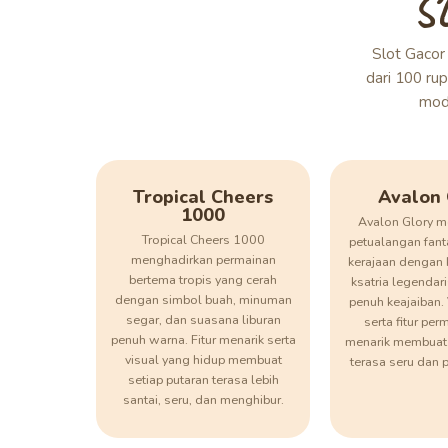
S
Slot Gacor
dari 100 ru
moda
Tropical Cheers
Avalon 
1000
Avalon Glory m
Tropical Cheers 1000
petualangan fant
menghadirkan permainan
kerajaan dengan 
bertema tropis yang cerah
ksatria legendar
dengan simbol buah, minuman
penuh keajaiban.
segar, dan suasana liburan
serta fitur pe
penuh warna. Fitur menarik serta
menarik membuat 
visual yang hidup membuat
terasa seru dan 
setiap putaran terasa lebih
santai, seru, dan menghibur.