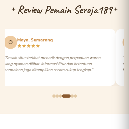
Review Pemain Seroja189
Maya, Semarang
Fa
️
🌞
ain situs terlihat menarik dengan perpaduan warna
“Akses mel
 nyaman dilihat. Informasi fitur dan ketentuan
dapat mene
ainan juga ditampilkan secara cukup lengkap.”
harus mem