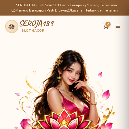
SEROJA189 - Link Situs Slot Gacor Gampang Menang Terpercaya
Menang Berapapun Pasti Dibayar
Layanan Terbaik dan Terjamin
SEROJA189
🪷
2
SLOT GACOR