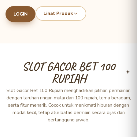
Lihat Produk
LOGIN
SLOT GACOR BET 100
RUPIAH
Slot Gacor Bet 100 Rupiah menghadirkan pilihan permainan
dengan taruhan ringan mulai dari 100 rupiah, tema beragam,
serta fitur menarik. Cocok untuk menikmati hiburan dengan
modal kecil, tetap atur batas bermain secara bijak dan
bertanggung jawab.