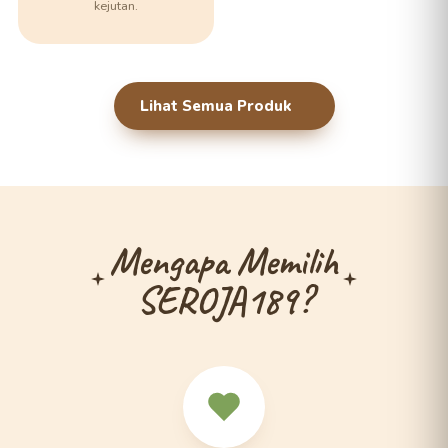
kejutan.
Lihat Semua Produk
Mengapa Memilih
SEROJA189?