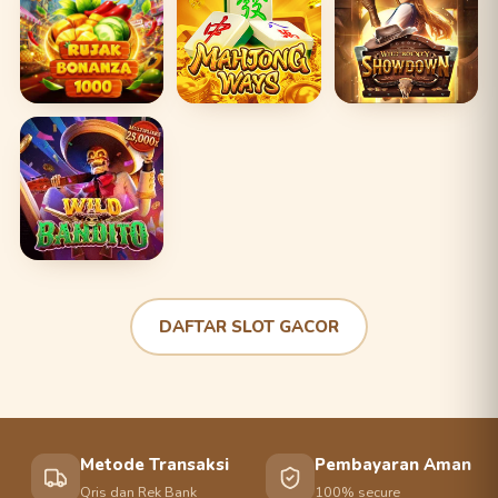
DAFTAR SLOT GACOR
Metode Transaksi
Pembayaran Aman
Qris dan Rek Bank
100% secure