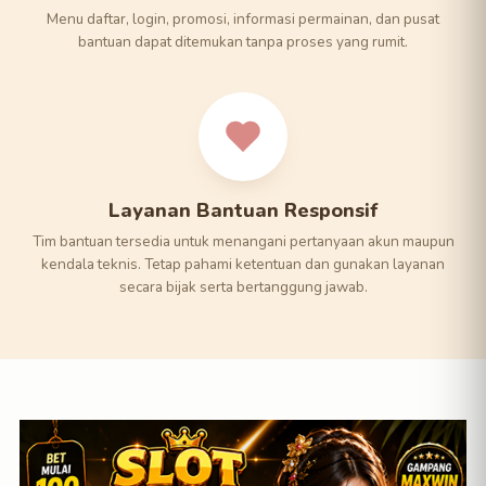
Menu daftar, login, promosi, informasi permainan, dan pusat
bantuan dapat ditemukan tanpa proses yang rumit.
Layanan Bantuan Responsif
Tim bantuan tersedia untuk menangani pertanyaan akun maupun
kendala teknis. Tetap pahami ketentuan dan gunakan layanan
secara bijak serta bertanggung jawab.