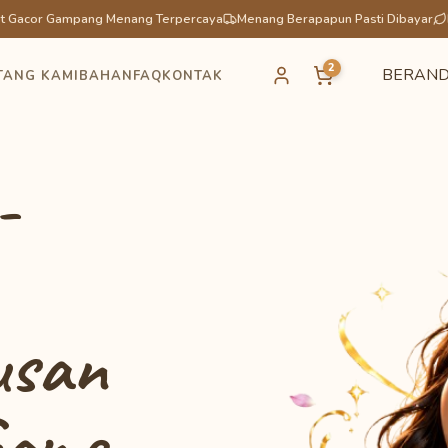
lot Gacor Gampang Menang Terpercaya
Menang Berapapun Pasti Dibayar
2
BERAN
TANG KAMI
BAHAN
FAQ
KONTAK
-
usan
Game