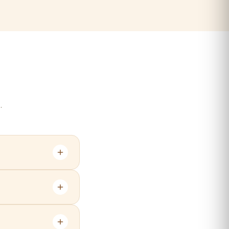
.
nan digital melalui
ebelum memasukkan