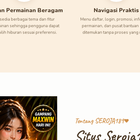
han Permainan Beragam
Navigasi Praktis
sedia berbagai tema dan fitur
Menu daftar, login, promosi, in
inan sehingga pengguna dapat
permainan, dan pusat bantuan
lih hiburan sesuai preferensi.
ditemukan tanpa proses yang r
Tentang SEROJA189
Situs Seroja