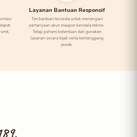
Layanan Bantuan Responsif
formasi
Tim bantuan tersedia untuk menangani
 dapat
pertanyaan akun maupun kendala teknis.
umit.
Tetap pahami ketentuan dan gunakan
layanan secara bijak serta bertanggung
jawab.
189,