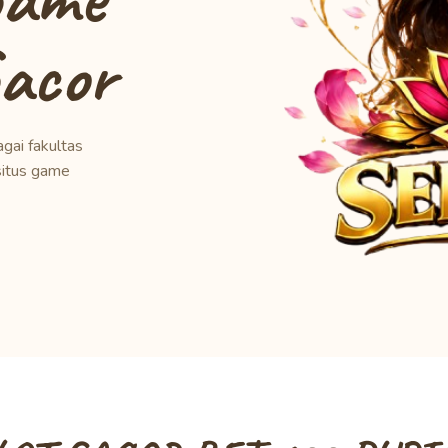
Gacor
ai fakultas
situs game