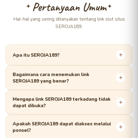
Pertanyaan Umum
Hal-hal yang sering ditanyakan tentang link slot situs
SEROJA189.
Apa itu SEROJA189?
SEROJA189 merupakan platform hiburan online yang
Bagaimana cara menemukan link
menyediakan akses ke berbagai permainan digital
SEROJA189 yang benar?
melalui perangkat desktop maupun seluler.
Gunakan alamat yang diperoleh melalui kanal resmi dan
Mengapa link SEROJA189 terkadang tidak
periksa kembali ejaan domain sebelum memasukkan
dapat dibuka?
informasi akun.
Penyebabnya dapat berupa gangguan jaringan,
Apakah SEROJA189 dapat diakses melalui
pemeliharaan sistem, perubahan alamat akses, atau
ponsel?
pembatasan berdasarkan wilayah.