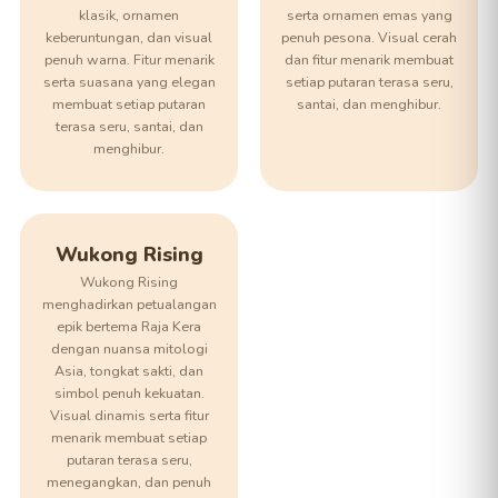
klasik, ornamen
serta ornamen emas yang
keberuntungan, dan visual
penuh pesona. Visual cerah
penuh warna. Fitur menarik
dan fitur menarik membuat
serta suasana yang elegan
setiap putaran terasa seru,
membuat setiap putaran
santai, dan menghibur.
terasa seru, santai, dan
menghibur.
Wukong Rising
Wukong Rising
menghadirkan petualangan
epik bertema Raja Kera
dengan nuansa mitologi
Asia, tongkat sakti, dan
simbol penuh kekuatan.
Visual dinamis serta fitur
menarik membuat setiap
putaran terasa seru,
menegangkan, dan penuh