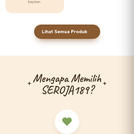
kejutan.
Lihat Semua Produk
Mengapa Memilih
SEROJA189?