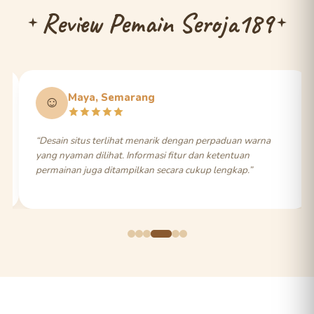
Review Pemain Seroja189
Maya, Semarang
Fa
️
🌞
ain situs terlihat menarik dengan perpaduan warna
“Akses mel
 nyaman dilihat. Informasi fitur dan ketentuan
dapat mene
ainan juga ditampilkan secara cukup lengkap.”
harus mem