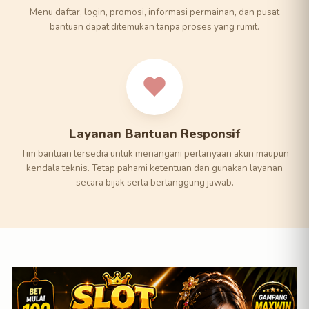
Menu daftar, login, promosi, informasi permainan, dan pusat
bantuan dapat ditemukan tanpa proses yang rumit.
Layanan Bantuan Responsif
Tim bantuan tersedia untuk menangani pertanyaan akun maupun
kendala teknis. Tetap pahami ketentuan dan gunakan layanan
secara bijak serta bertanggung jawab.