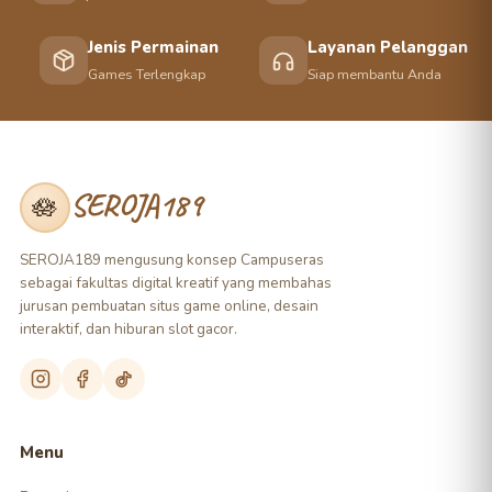
Jenis Permainan
Layanan Pelanggan
Games Terlengkap
Siap membantu Anda
SEROJA189
🪷
SEROJA189 mengusung konsep Campuseras
sebagai fakultas digital kreatif yang membahas
jurusan pembuatan situs game online, desain
interaktif, dan hiburan slot gacor.
Menu