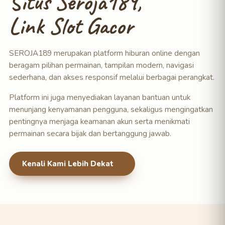
Situs Seroja189,
Link Slot Gacor
SEROJA189 merupakan platform hiburan online dengan
beragam pilihan permainan, tampilan modern, navigasi
sederhana, dan akses responsif melalui berbagai perangkat.
Platform ini juga menyediakan layanan bantuan untuk
menunjang kenyamanan pengguna, sekaligus mengingatkan
pentingnya menjaga keamanan akun serta menikmati
permainan secara bijak dan bertanggung jawab.
Kenali Kami Lebih Dekat