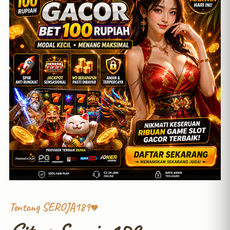
Tentang SEROJA189