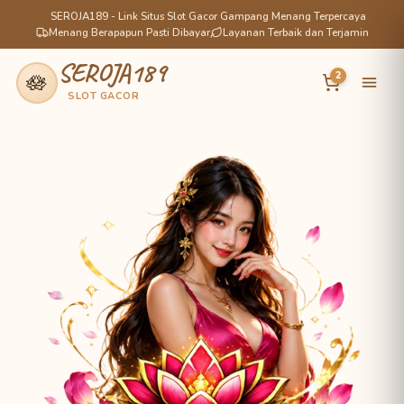
SEROJA189 - Link Situs Slot Gacor Gampang Menang Terpercaya
Menang Berapapun Pasti Dibayar
Layanan Terbaik dan Terjamin
SEROJA189
🪷
2
SLOT GACOR