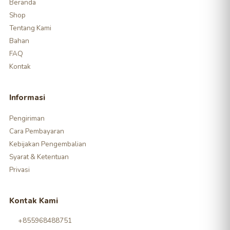
Beranda
Shop
Tentang Kami
Bahan
FAQ
Kontak
Informasi
Pengiriman
Cara Pembayaran
Kebijakan Pengembalian
Syarat & Ketentuan
Privasi
Kontak Kami
+855968488751