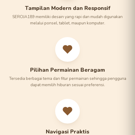
Tampilan Modern dan Responsif
SEROJA189 memiliki desain yang rapi dan mudah digunakan
melalui ponsel, tablet, maupun komputer.
Pilihan Permainan Beragam
Tersedia berbagai tema dan fitur permainan sehingga pengguna
dapat memilih hiburan sesuai preferensi.
Navigasi Praktis