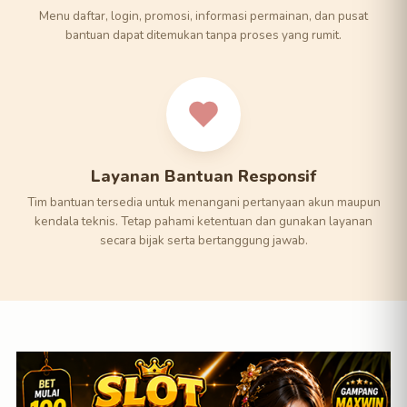
Menu daftar, login, promosi, informasi permainan, dan pusat
bantuan dapat ditemukan tanpa proses yang rumit.
Layanan Bantuan Responsif
Tim bantuan tersedia untuk menangani pertanyaan akun maupun
kendala teknis. Tetap pahami ketentuan dan gunakan layanan
secara bijak serta bertanggung jawab.