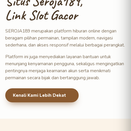
Situs Seroja189,
Link Slot Gacor
SEROJA189 merupakan platform hiburan online dengan
beragam pilihan permainan, tampilan modern, navigasi
sederhana, dan akses responsif melalui berbagai perangkat.
Platform ini juga menyediakan layanan bantuan untuk
menunjang kenyamanan pengguna, sekaligus mengingatkan
pentingnya menjaga keamanan akun serta menikmati
permainan secara bijak dan bertanggung jawab.
Kenali Kami Lebih Dekat