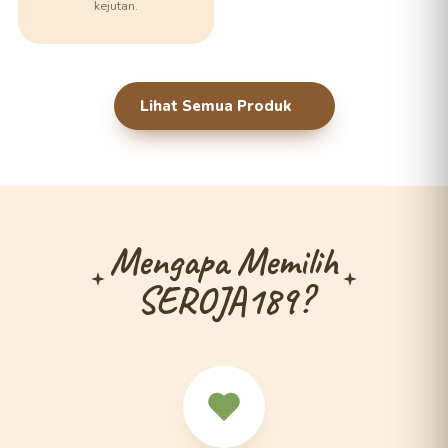
kejutan.
Lihat Semua Produk
Mengapa Memilih
SEROJA189?