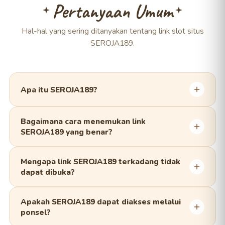
Pertanyaan Umum
Hal-hal yang sering ditanyakan tentang link slot situs
SEROJA189.
Apa itu SEROJA189?
SEROJA189 merupakan platform hiburan online yang
Bagaimana cara menemukan link
menyediakan akses ke berbagai permainan digital
SEROJA189 yang benar?
melalui perangkat desktop maupun seluler.
Gunakan alamat yang diperoleh melalui kanal resmi dan
Mengapa link SEROJA189 terkadang tidak
periksa kembali ejaan domain sebelum memasukkan
dapat dibuka?
informasi akun.
Penyebabnya dapat berupa gangguan jaringan,
Apakah SEROJA189 dapat diakses melalui
pemeliharaan sistem, perubahan alamat akses, atau
ponsel?
pembatasan berdasarkan wilayah.