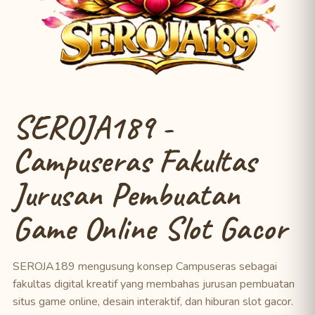
SEROJA189 -
Campuseras Fakultas
Jurusan Pembuatan
Game Online Slot Gacor
SEROJA189 mengusung konsep Campuseras sebagai
fakultas digital kreatif yang membahas jurusan pembuatan
situs game online, desain interaktif, dan hiburan slot gacor.