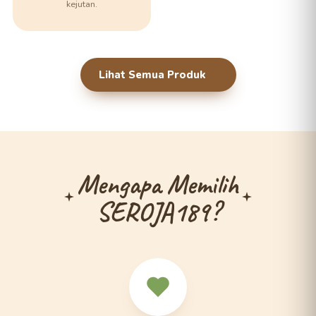
kejutan.
Lihat Semua Produk
Mengapa Memilih
SEROJA189?