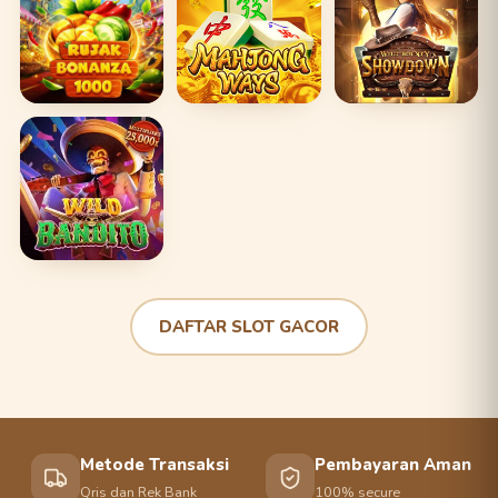
DAFTAR SLOT GACOR
Metode Transaksi
Pembayaran Aman
Qris dan Rek Bank
100% secure