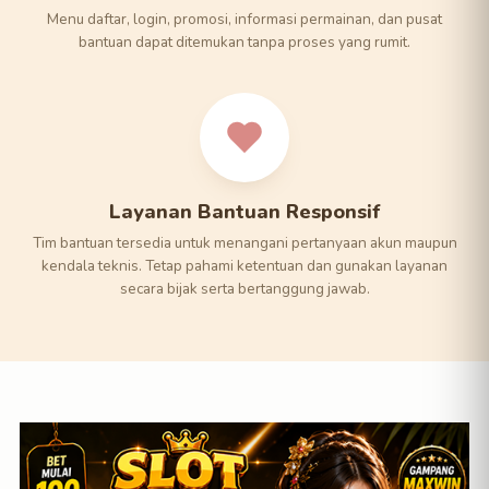
Menu daftar, login, promosi, informasi permainan, dan pusat
bantuan dapat ditemukan tanpa proses yang rumit.
Layanan Bantuan Responsif
Tim bantuan tersedia untuk menangani pertanyaan akun maupun
kendala teknis. Tetap pahami ketentuan dan gunakan layanan
secara bijak serta bertanggung jawab.