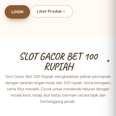
Lihat Produk
LOGIN
SLOT GACOR BET 100
RUPIAH
Slot Gacor Bet 100 Rupiah menghadirkan pilihan permainan
dengan taruhan ringan mulai dari 100 rupiah, tema beragam,
serta fitur menarik. Cocok untuk menikmati hiburan dengan
modal kecil, tetap atur batas bermain secara bijak dan
bertanggung jawab.