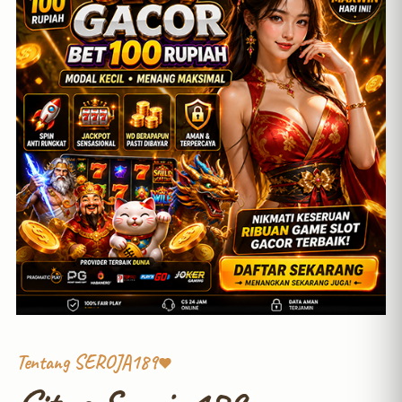
Tentang SEROJA189