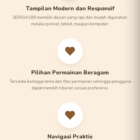
Tampilan Modern dan Responsif
SEROJA189 memiliki desain yang rapi dan mudah digunakan
melalui ponsel, tablet, maupun komputer.
Pilihan Permainan Beragam
Tersedia berbagai tema dan fitur permainan sehingga pengguna
dapat memilih hiburan sesuai preferensi.
Navigasi Praktis