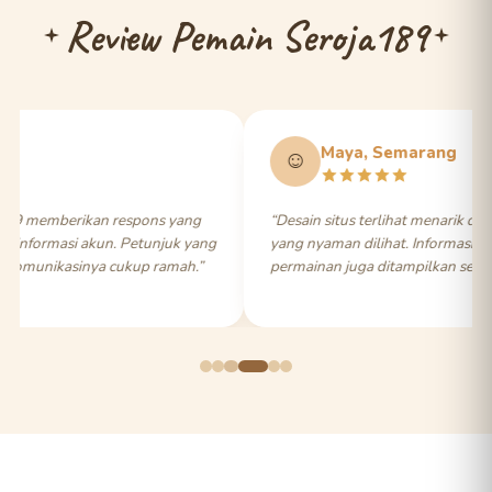
Review Pemain Seroja189
Maya, Semarang
Fa
️
🌞
ain situs terlihat menarik dengan perpaduan warna
“Akses mel
 nyaman dilihat. Informasi fitur dan ketentuan
dapat mene
ainan juga ditampilkan secara cukup lengkap.”
harus mem