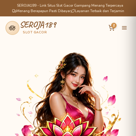
SEROJA189 - Link Situs Slot Gacor Gampang Menang Terpercaya
Menang Berapapun Pasti Dibayar
Layanan Terbaik dan Terjamin
SEROJA189
🪷
2
SLOT GACOR