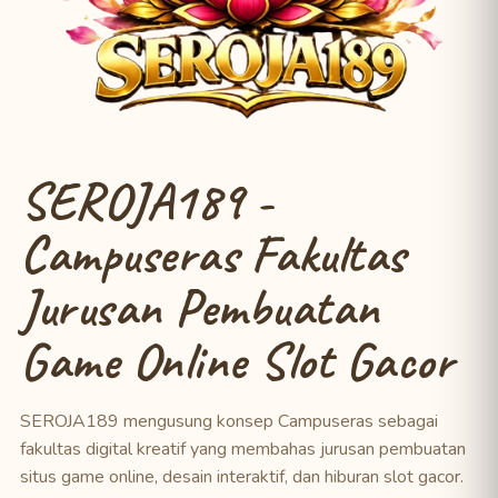
SEROJA189 -
Campuseras Fakultas
Jurusan Pembuatan
Game Online Slot Gacor
SEROJA189 mengusung konsep Campuseras sebagai
fakultas digital kreatif yang membahas jurusan pembuatan
situs game online, desain interaktif, dan hiburan slot gacor.