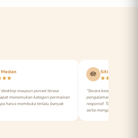
kassar
han, SEROJA189 menawarkan
gunaan yang sederhana dan
penting membaca aturan permainan
tas waktu dan dana dengan bijak.”