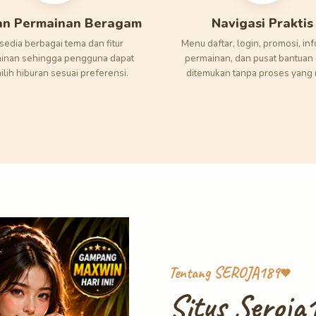
han Permainan Beragam
Navigasi Praktis
sedia berbagai tema dan fitur
Menu daftar, login, promosi, in
inan sehingga pengguna dapat
permainan, dan pusat bantuan
lih hiburan sesuai preferensi.
ditemukan tanpa proses yang r
Tentang SEROJA189
Situs Seroja