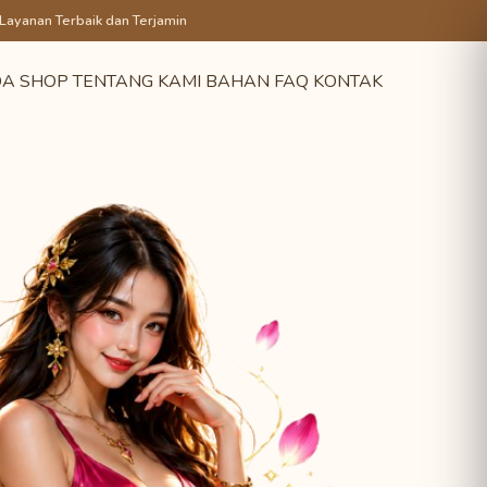
Layanan Terbaik dan Terjamin
DA
SHOP
TENTANG KAMI
BAHAN
FAQ
KONTAK