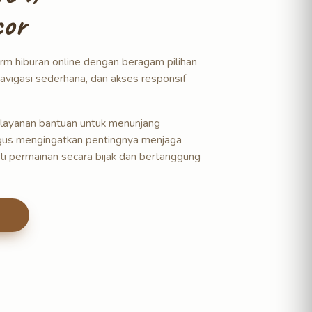
cor
 hiburan online dengan beragam pilihan
avigasi sederhana, dan akses responsif
 layanan bantuan untuk menunjang
gus mengingatkan pentingnya menjaga
i permainan secara bijak dan bertanggung