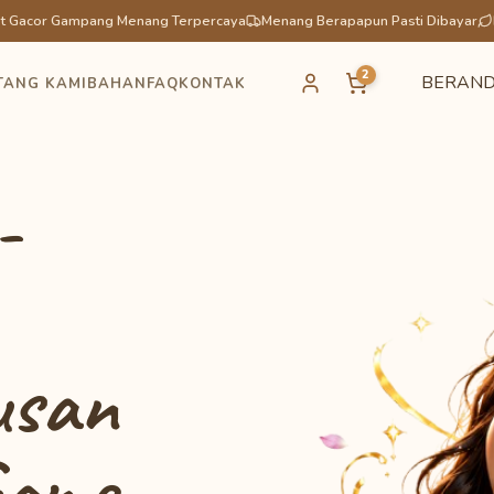
lot Gacor Gampang Menang Terpercaya
Menang Berapapun Pasti Dibayar
2
BERAN
TANG KAMI
BAHAN
FAQ
KONTAK
-
usan
Game