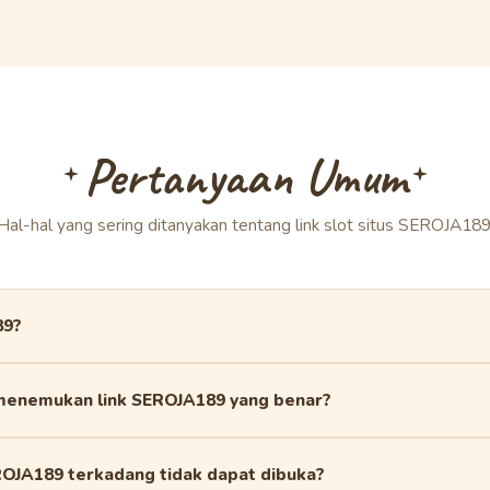
Pertanyaan Umum
Hal-hal yang sering ditanyakan tentang link slot situs SEROJA189
89?
 platform hiburan online yang menyediakan akses ke berbagai permai
aupun seluler.
menemukan link SEROJA189 yang benar?
 diperoleh melalui kanal resmi dan periksa kembali ejaan domain s
OJA189 terkadang tidak dapat dibuka?