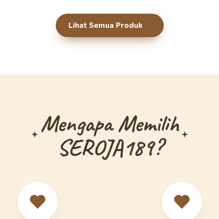
Lihat Semua Produk
Mengapa Memilih
SEROJA189?