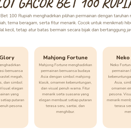
LOT GACOR BET 100 RUPI
 Bet 100 Rupiah menghadirkan pilihan permainan dengan taruhan r
piah, tema beragam, serta fitur menarik. Cocok untuk menikmati hi
l kecil, tetap atur batas bermain secara bijak dan bertanggung j
Glory
Mahjong Fortune
Neko
enghadirkan
Mahjong Fortune menghadirkan
Neko Fortu
asi bernuansa
permainan bernuansa budaya
permainan 
kastel megah,
Asia dengan simbol mahjong
keberuntung
is, dan simbol
klasik, ornamen keberuntungan,
Asia, simb
 Visual elegan
dan visual penuh warna. Fitur
ornamen e
rmainan yang
menarik serta suasana yang
pesona. Visua
setiap putaran
elegan membuat setiap putaran
menarik membu
penuh pesona.
terasa seru, santai, dan
terasa ser
menghibur.
men