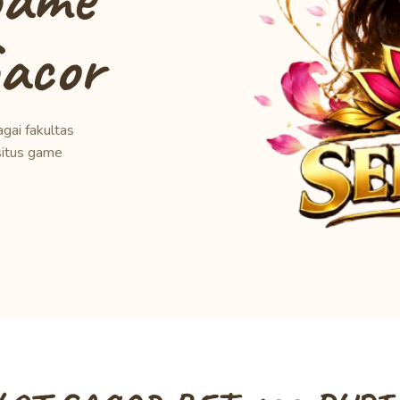
Gacor
ai fakultas
situs game