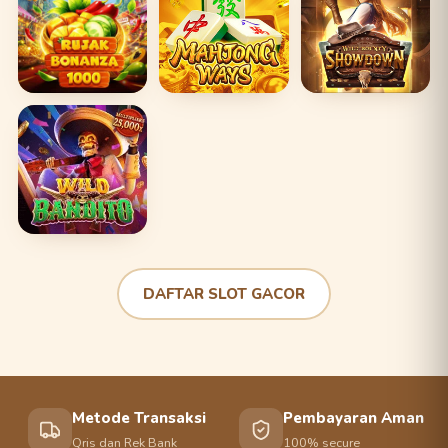
DAFTAR SLOT GACOR
Metode Transaksi
Pembayaran Aman
Qris dan Rek Bank
100% secure