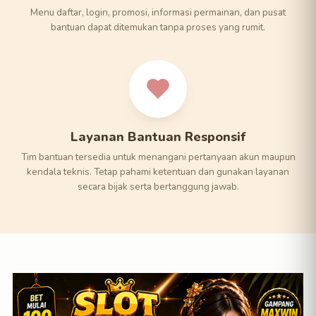
Menu daftar, login, promosi, informasi permainan, dan pusat
bantuan dapat ditemukan tanpa proses yang rumit.
Layanan Bantuan Responsif
Tim bantuan tersedia untuk menangani pertanyaan akun maupun
kendala teknis. Tetap pahami ketentuan dan gunakan layanan
secara bijak serta bertanggung jawab.