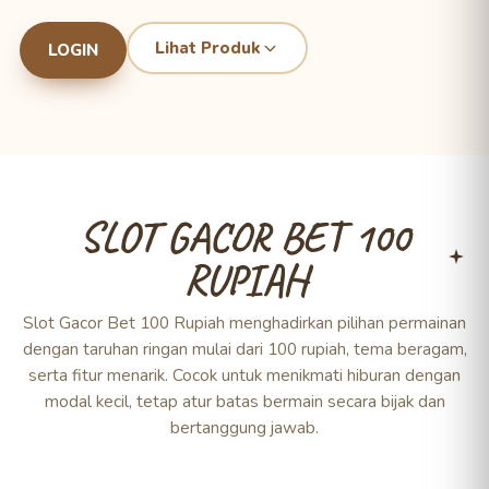
Lihat Produk
LOGIN
SLOT GACOR BET 100
RUPIAH
Slot Gacor Bet 100 Rupiah menghadirkan pilihan permainan
dengan taruhan ringan mulai dari 100 rupiah, tema beragam,
serta fitur menarik. Cocok untuk menikmati hiburan dengan
modal kecil, tetap atur batas bermain secara bijak dan
bertanggung jawab.