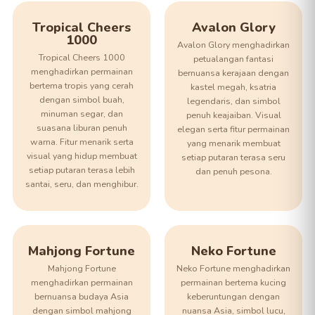
Tropical Cheers
Avalon Glory
1000
Avalon Glory menghadirkan
Tropical Cheers 1000
petualangan fantasi
menghadirkan permainan
bernuansa kerajaan dengan
bertema tropis yang cerah
kastel megah, ksatria
dengan simbol buah,
legendaris, dan simbol
minuman segar, dan
penuh keajaiban. Visual
suasana liburan penuh
elegan serta fitur permainan
warna. Fitur menarik serta
yang menarik membuat
visual yang hidup membuat
setiap putaran terasa seru
setiap putaran terasa lebih
dan penuh pesona.
santai, seru, dan menghibur.
Mahjong Fortune
Neko Fortune
Mahjong Fortune
Neko Fortune menghadirkan
menghadirkan permainan
permainan bertema kucing
bernuansa budaya Asia
keberuntungan dengan
dengan simbol mahjong
nuansa Asia, simbol lucu,