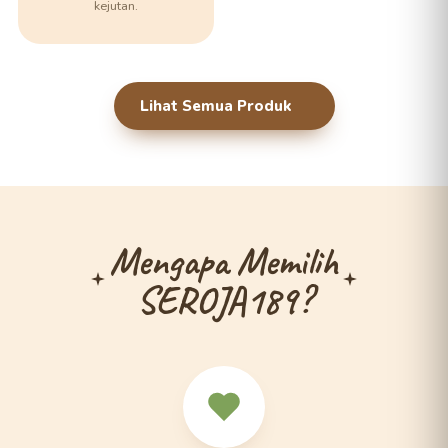
kejutan.
Lihat Semua Produk
Mengapa Memilih
SEROJA189?