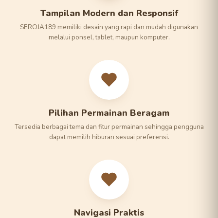
Tampilan Modern dan Responsif
SEROJA189 memiliki desain yang rapi dan mudah digunakan
melalui ponsel, tablet, maupun komputer.
Pilihan Permainan Beragam
Tersedia berbagai tema dan fitur permainan sehingga pengguna
dapat memilih hiburan sesuai preferensi.
Navigasi Praktis