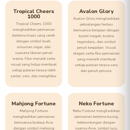
Tropical Cheers
Avalon Glory
1000
Avalon Glory menghadirkan
Tropical Cheers 1000
petualangan fantasi
menghadirkan permainan
bernuansa kerajaan dengan
bertema tropis yang cerah
kastel megah, ksatria
dengan simbol buah,
legendaris, dan simbol
minuman segar, dan
penuh keajaiban. Visual
suasana liburan penuh
elegan serta fitur permainan
warna. Fitur menarik serta
yang menarik membuat
visual yang hidup membuat
setiap putaran terasa seru
setiap putaran terasa lebih
dan penuh pesona.
santai, seru, dan menghibur.
Mahjong Fortune
Neko Fortune
Mahjong Fortune
Neko Fortune menghadirkan
menghadirkan permainan
permainan bertema kucing
bernuansa budaya Asia
keberuntungan dengan
dengan simbol mahjong
nuansa Asia, simbol lucu,