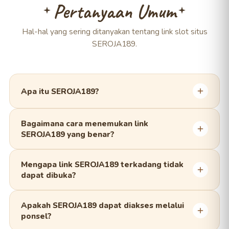
Pertanyaan Umum
Hal-hal yang sering ditanyakan tentang link slot situs
SEROJA189.
Apa itu SEROJA189?
SEROJA189 merupakan platform hiburan online yang
Bagaimana cara menemukan link
menyediakan akses ke berbagai permainan digital
SEROJA189 yang benar?
melalui perangkat desktop maupun seluler.
Gunakan alamat yang diperoleh melalui kanal resmi dan
Mengapa link SEROJA189 terkadang tidak
periksa kembali ejaan domain sebelum memasukkan
dapat dibuka?
informasi akun.
Penyebabnya dapat berupa gangguan jaringan,
Apakah SEROJA189 dapat diakses melalui
pemeliharaan sistem, perubahan alamat akses, atau
ponsel?
pembatasan berdasarkan wilayah.