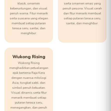
klasik, ornamen
serta ornamen emas yang
keberuntungan, dan visual
penuh pesona. Visual cerah
penuh warna. Fitur menarik
dan fitur menarik membuat
serta suasana yang elegan
setiap putaran terasa seru,
membuat setiap putaran
santai, dan menghibur.
terasa seru, santai, dan
menghibur.
Wukong Rising
Wukong Rising
menghadirkan petualangan
epik bertema Raja Kera
dengan nuansa mitologi
Asia, tongkat sakti, dan
simbol penuh kekuatan.
Visual dinamis serta fitur
menarik membuat setiap
putaran terasa seru,
menegangkan, dan penuh