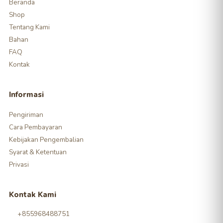
Beranda
Shop
Tentang Kami
Bahan
FAQ
Kontak
Informasi
Pengiriman
Cara Pembayaran
Kebijakan Pengembalian
Syarat & Ketentuan
Privasi
Kontak Kami
+855968488751