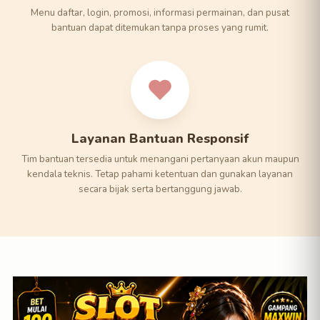
Menu daftar, login, promosi, informasi permainan, dan pusat
bantuan dapat ditemukan tanpa proses yang rumit.
Layanan Bantuan Responsif
Tim bantuan tersedia untuk menangani pertanyaan akun maupun
kendala teknis. Tetap pahami ketentuan dan gunakan layanan
secara bijak serta bertanggung jawab.