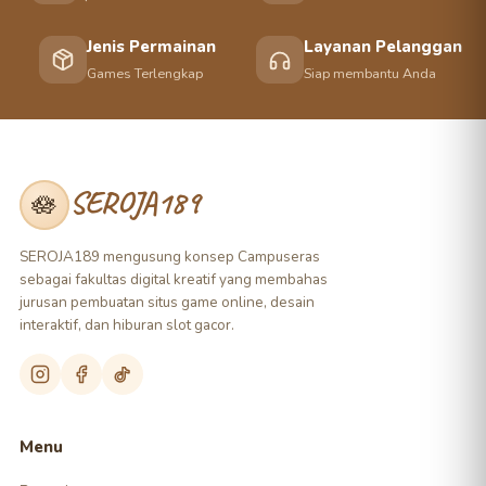
Jenis Permainan
Layanan Pelanggan
Games Terlengkap
Siap membantu Anda
SEROJA189
🪷
SEROJA189 mengusung konsep Campuseras
sebagai fakultas digital kreatif yang membahas
jurusan pembuatan situs game online, desain
interaktif, dan hiburan slot gacor.
Menu