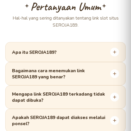
Pertanyaan Umum
Hal-hal yang sering ditanyakan tentang link slot situs
SEROJA189.
Apa itu SEROJA189?
SEROJA189 merupakan platform hiburan online yang
Bagaimana cara menemukan link
menyediakan akses ke berbagai permainan digital
SEROJA189 yang benar?
melalui perangkat desktop maupun seluler.
Gunakan alamat yang diperoleh melalui kanal resmi dan
Mengapa link SEROJA189 terkadang tidak
periksa kembali ejaan domain sebelum memasukkan
dapat dibuka?
informasi akun.
Penyebabnya dapat berupa gangguan jaringan,
Apakah SEROJA189 dapat diakses melalui
pemeliharaan sistem, perubahan alamat akses, atau
ponsel?
pembatasan berdasarkan wilayah.