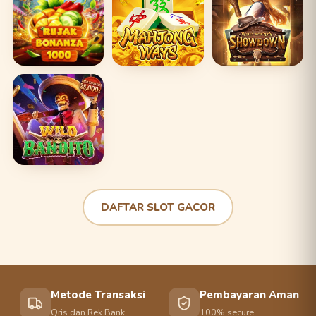
DAFTAR SLOT GACOR
Metode Transaksi
Pembayaran Aman
Qris dan Rek Bank
100% secure