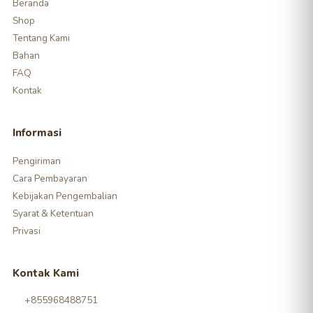
Beranda
Shop
Tentang Kami
Bahan
FAQ
Kontak
Informasi
Pengiriman
Cara Pembayaran
Kebijakan Pengembalian
Syarat & Ketentuan
Privasi
Kontak Kami
+855968488751