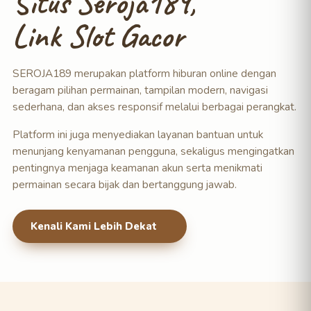
Situs Seroja189,
Link Slot Gacor
SEROJA189 merupakan platform hiburan online dengan
beragam pilihan permainan, tampilan modern, navigasi
sederhana, dan akses responsif melalui berbagai perangkat.
Platform ini juga menyediakan layanan bantuan untuk
menunjang kenyamanan pengguna, sekaligus mengingatkan
pentingnya menjaga keamanan akun serta menikmati
permainan secara bijak dan bertanggung jawab.
Kenali Kami Lebih Dekat