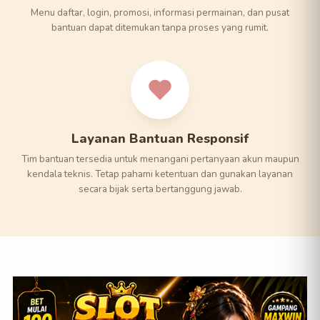
Menu daftar, login, promosi, informasi permainan, dan pusat
bantuan dapat ditemukan tanpa proses yang rumit.
Layanan Bantuan Responsif
Tim bantuan tersedia untuk menangani pertanyaan akun maupun
kendala teknis. Tetap pahami ketentuan dan gunakan layanan
secara bijak serta bertanggung jawab.