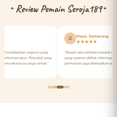
Review Pemain Seroja189
Maya, Semarang
Fa
️
🌞
ain situs terlihat menarik dengan perpaduan warna
“Akses mel
 nyaman dilihat. Informasi fitur dan ketentuan
dapat mene
ainan juga ditampilkan secara cukup lengkap.”
harus mem