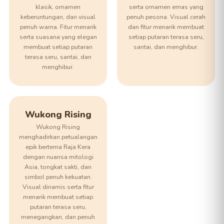
klasik, ornamen
serta ornamen emas yang
keberuntungan, dan visual
penuh pesona. Visual cerah
penuh warna. Fitur menarik
dan fitur menarik membuat
serta suasana yang elegan
setiap putaran terasa seru,
membuat setiap putaran
santai, dan menghibur.
terasa seru, santai, dan
menghibur.
Wukong Rising
Wukong Rising
menghadirkan petualangan
epik bertema Raja Kera
dengan nuansa mitologi
Asia, tongkat sakti, dan
simbol penuh kekuatan.
Visual dinamis serta fitur
menarik membuat setiap
putaran terasa seru,
menegangkan, dan penuh