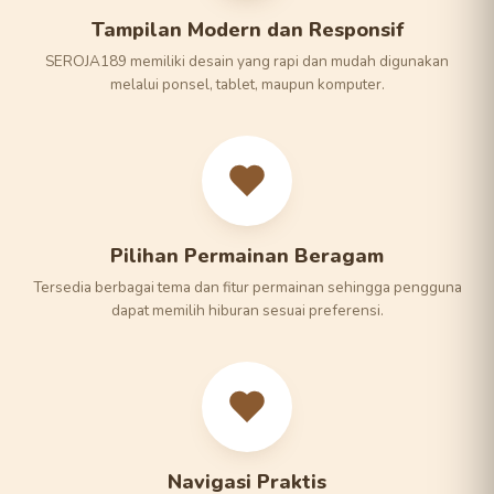
Tampilan Modern dan Responsif
SEROJA189 memiliki desain yang rapi dan mudah digunakan
melalui ponsel, tablet, maupun komputer.
Pilihan Permainan Beragam
Tersedia berbagai tema dan fitur permainan sehingga pengguna
dapat memilih hiburan sesuai preferensi.
Navigasi Praktis