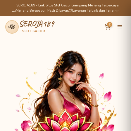
SEROJA189 - Link Situs Slot Gacor Gampang Menang Terpercaya
Menang Berapapun Pasti Dibayar
Layanan Terbaik dan Terjamin
SEROJA189
🪷
2
SLOT GACOR