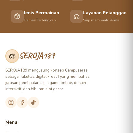
Jenis Permainan
Layanan Pelanggan
Games Terlengkap
Siap membantu Anda
SEROJA189
🪷
SEROJA189 mengusung konsep Campuseras
sebagai fakultas digital kreatif yang membahas
jurusan pembuatan situs game online, desain
interaktif, dan hiburan slot gacor.
Menu