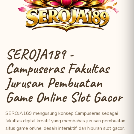
SEROJA189 -
Campuseras Fakultas
Jurusan Pembuatan
Game Online Slot Gacor
SEROJA189 mengusung konsep Campuseras sebagai
fakultas digital kreatif yang membahas jurusan pembuatan
situs game online, desain interaktif, dan hiburan slot gacor.