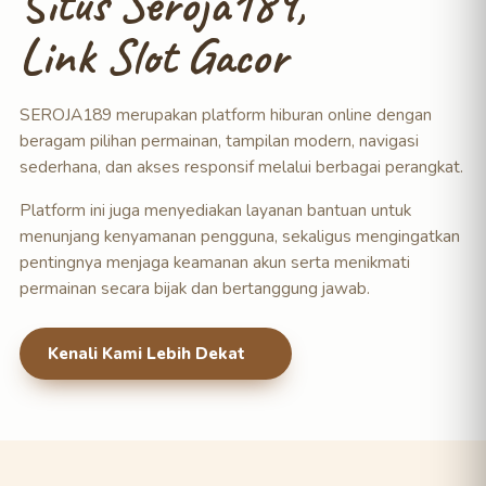
Situs Seroja189,
Link Slot Gacor
SEROJA189 merupakan platform hiburan online dengan
beragam pilihan permainan, tampilan modern, navigasi
sederhana, dan akses responsif melalui berbagai perangkat.
Platform ini juga menyediakan layanan bantuan untuk
menunjang kenyamanan pengguna, sekaligus mengingatkan
pentingnya menjaga keamanan akun serta menikmati
permainan secara bijak dan bertanggung jawab.
Kenali Kami Lebih Dekat