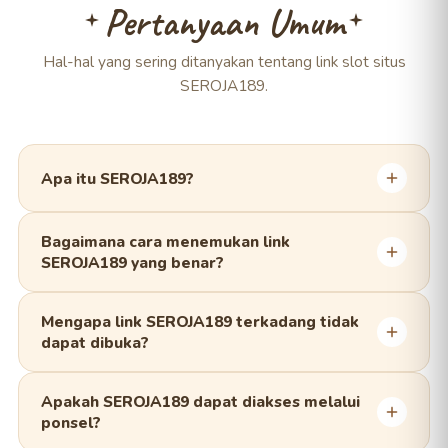
Pertanyaan Umum
Hal-hal yang sering ditanyakan tentang link slot situs
SEROJA189.
Apa itu SEROJA189?
SEROJA189 merupakan platform hiburan online yang
Bagaimana cara menemukan link
menyediakan akses ke berbagai permainan digital
SEROJA189 yang benar?
melalui perangkat desktop maupun seluler.
Gunakan alamat yang diperoleh melalui kanal resmi dan
Mengapa link SEROJA189 terkadang tidak
periksa kembali ejaan domain sebelum memasukkan
dapat dibuka?
informasi akun.
Penyebabnya dapat berupa gangguan jaringan,
Apakah SEROJA189 dapat diakses melalui
pemeliharaan sistem, perubahan alamat akses, atau
ponsel?
pembatasan berdasarkan wilayah.