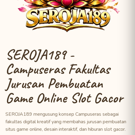
SEROJA189 -
Campuseras Fakultas
Jurusan Pembuatan
Game Online Slot Gacor
SEROJA189 mengusung konsep Campuseras sebagai
fakultas digital kreatif yang membahas jurusan pembuatan
situs game online, desain interaktif, dan hiburan slot gacor.