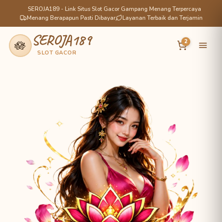
SEROJA189 - Link Situs Slot Gacor Gampang Menang Terpercaya
Menang Berapapun Pasti Dibayar
Layanan Terbaik dan Terjamin
SEROJA189
🪷
2
SLOT GACOR