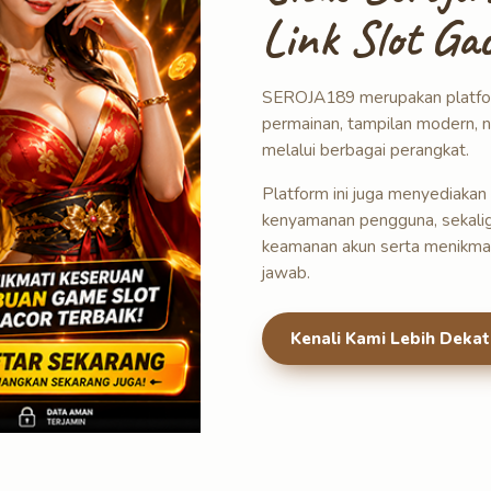
Link Slot Ga
SEROJA189 merupakan platform
permainan, tampilan modern, n
melalui berbagai perangkat.
Platform ini juga menyediakan
kenyamanan pengguna, sekali
keamanan akun serta menikmat
jawab.
Kenali Kami Lebih Dekat