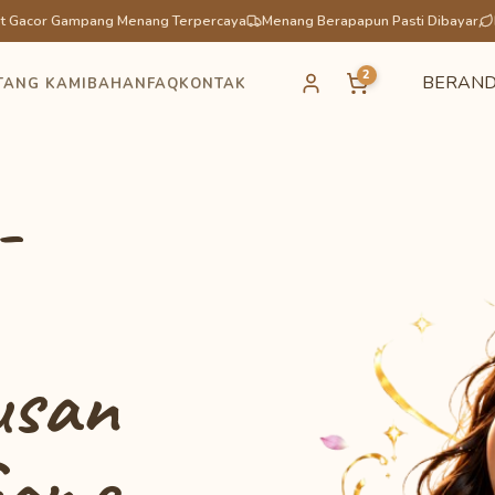
lot Gacor Gampang Menang Terpercaya
Menang Berapapun Pasti Dibayar
2
BERAN
TANG KAMI
BAHAN
FAQ
KONTAK
-
usan
Game