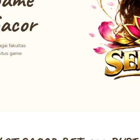
Gacor
ai fakultas
situs game