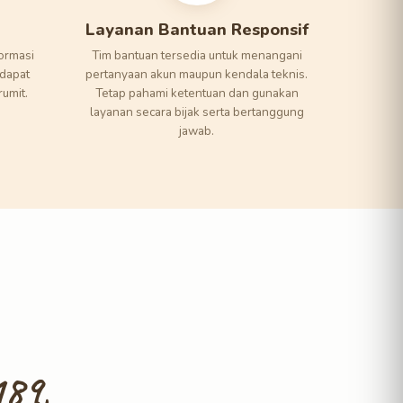
Layanan Bantuan Responsif
formasi
Tim bantuan tersedia untuk menangani
 dapat
pertanyaan akun maupun kendala teknis.
umit.
Tetap pahami ketentuan dan gunakan
layanan secara bijak serta bertanggung
jawab.
189,