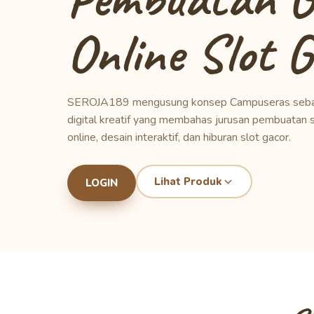
Online Slot 
SEROJA189 mengusung konsep Campuseras sebag
digital kreatif yang membahas jurusan pembuatan 
online, desain interaktif, dan hiburan slot gacor.
Lihat Produk
LOGIN